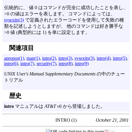
伝統的に、 値 0 はコマンドが完全に成功したことを表し、
>0 の値はエラーを表します。 コマンドによっては、
sysexits(3)
で定義されたエラーコードを使用して失敗の種
類を記述しようとしますが、 他のコマンドは好き勝手な
>0 値 (典型的には 1) を単に設定します。
関連項目
apropos(1)
,
man(1)
,
intro(2)
,
intro(3)
,
sysexits(3)
,
intro(4)
,
intro(5)
,
intro(6)
,
intro(7)
,
security(7)
,
intro(8)
,
intro(9)
UNIX User's Manual Supplementary Documents
の中のチュー
トリアル
歴史
intro
マニュアルは
AT&T v6
から登場しました。
INTRO (1)
October 21, 2001