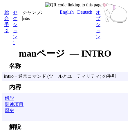
English
Deutsch
総
セ
ジャンプ:
オ
合
ク
プ
手
シ
シ
引
ョ
ョ
ン
ン
1
manページ — INTRO
名称
intro
– 通常コマンド (ツールとユーティリティ) の手引
内容
解説
関連項目
歴史
解説