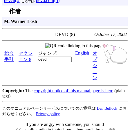
devctl(4)
[英語],
devd.conf(5)
作者
M. Warner Losh
DEVD (8)
October 17, 2002
English
総合
セクシ
ジャンプ:
オ
手引
ョン 8
プ
シ
ョ
ン
Copyright:
The
copyright notice of this manual page is here
(plain
text).
このマニュアルページサービスについてのご意見は
Ben Bullock
にお
知らせください。
Privacy policy
.
If you are angry with someone, you should
walk a mile in their shoes - then you'll be a