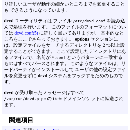
り詳しいユーザが動作の細かいところまでを変更すること
も できるようになっています。
devd
ユーティリティは ファイル
を読み込
/etc/devd.conf
んで処理を行います。 このファイルのフォーマットについ
ては
devd.conf(5)
に詳しく書いてありますが、 基本的なと
ころをここでさらっておきます。
options
セクションに
は、設定ファイルをサーチするディレクトリを 2 つ以上設
定することができます。 ここで設定したディレクトリにあ
るファイルで、名前が
というパターンに一致する
*.conf
ものはすべてパースされます。 このようなファイルは、サ
ードパーティがインストールして ユーザの他の設定ファイ
ルを変更せずに
devd
システムをフックするためのもので
す。
devd
が受け取ったメッセージはすべて
の
Unix
ドメインソケットに転送され
/var/run/devd.pipe
ます。
関連項目