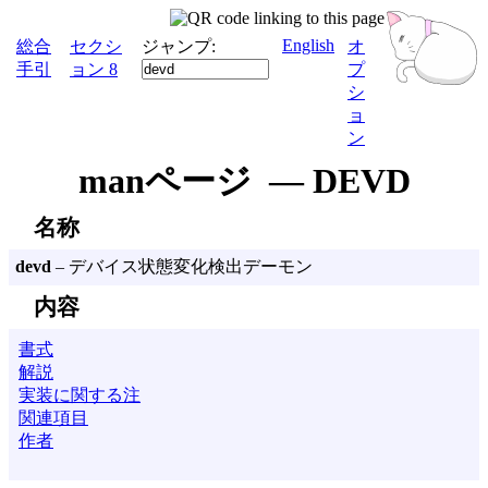
English
総合
セクシ
ジャンプ:
オ
手引
ョン 8
プ
シ
ョ
ン
manページ — DEVD
名称
devd
– デバイス状態変化検出デーモン
内容
書式
解説
実装に関する注
関連項目
作者