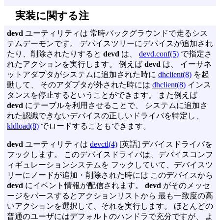
実装に関する注
devd
ユーティリティは 常時バックグラウンドで走るシス
テムデーモンです。 デバイスツリーにデバイスが追加され
たり、削除されたりすると
devd
は、
devd.conf(5)
で指定さ
れたアクションを実行します。 例えば
devd
は、 イーサネ
ットアダプタがシステムに追加された時に
dhclient(8)
を起
動して、 そのアダプタが外された時には
dhclient(8)
インス
タンスを停止するということができます。 また例えば
devd
にテーブルを利用させることで、 システムに追加さ
れた認識できないデバイスの正しいドライバを特定し、
kldload(8)
でロードすることもできます。
devd
ユーティリティは
devctl(4)
[英語] デバイスドライバを
フックします。 このデバイスドライバは、デバイスコンフ
ィギュレーションシステムを フックしていて、デバイスツ
リーにノードが追加・削除された時には このデバイスから
devd
にイベント情報が配信されます。
devd
がそのメッセ
ージをバースするとアクションリストから 最も一致度の高
いアクションを選択して、それを実行します。 ほとんどの
普通のユーザにはデフォルトのハンドラで充分ですが、 よ