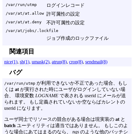
/var/run/utmp
ログインレコード
/var/at/at.allow
許可属性の設定
/var/at/at.deny
不許可属性の設定
/var/at/jobs/.lockfile
ジョブ作成のロックファイル
関連項目
nice(1)
,
sh(1)
,
umask(2)
,
atrun(8)
,
cron(8)
,
sendmail(8)
バグ
が利用できないか不正であった場合、もし
/var/run/utmp
くは
at
が実行された時にユーザがログインしていない場
合、 環境変数
LOGNAME
で表される userid にメールが送
られます。 もし定義されていないか空ならばカレントの
userid になります。
ユーザ同士でリソースの競合がある場合は現実装の
at
と
batch
ユーティリティは適当ではありません。 もしこのよ
うな場合にあてはまるのなら、
nqs
のような他のバッチシ