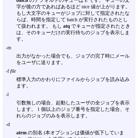
batch
のデフォルトのキューは
E
です。 キューの文
字が後の方であればあるほど nice 値が上がります。
もし大文字のキューがジョブに対して指定されたな
らば、時間を指定して batch が実行されたものとし
て扱われます。 もし
atq
でキューが指定されたとき
は、そのキューだけの実行待ちのジョブを表示しま
す。
-m
出力がなかった場合でも、ジョブの完了時にメール
をユーザに送ります。
-f
file
標準入力のかわりにファイルからジョブを読み込み
ます。
-l
引数無しの場合、起動したユーザの全ジョブを表示
します。 1 個以上のジョブ番号を指定した場合、そ
れらのジョブのみを表示します。
-d
atrm
の別名 (本オプションは価値が低下していま