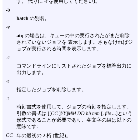
す。 代りに
-r
を使用してください)。
-b
batch
の別名。
-v
atq
の場合は、キューの中の実行されたがまだ削除
されていないジョブを 表示します。さもなければジ
ョブが実行される時間を表示します。
-c
コマンドラインにリストされたジョブを標準出力に
出力します。
-r
指定したジョブを削除します。
-t
時刻書式を使用して、ジョブの時刻を指定します。
引数の書式は [[
CC
]
YY
]
MM DD hh mm
[.
file ...
]という
形式であることが必要であり、各文字の組は以下の
意味です:
CC
年の最初の 2 桁 (世紀)。