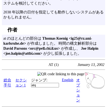
ステムを検討してください。
2038 年以降の日付を指定しても動作しないシステムがある
かもしれません。
作者
at のほとんどの部分は
Thomas Koenig <ig25@rz.uni-
karlsruhe.de>
が作成しました。 時間の構文解析部分は
David Parsons <orc@pell.chi.il.us>
が作成し、
Joe Halpin
<joe.halpin@attbi.com>
が少し拡張しました。
AT (1)
January 13, 2002
English
総合
セクシ
ジャンプ:
オ
手引
ョン 1
プ
シ
ョ
ン