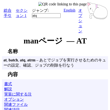
English
総合
セクシ
ジャンプ:
オ
手引
ョン 1
プ
シ
ョ
ン
manページ — AT
名称
at
,
batch
,
atq
,
atrm
– あとでジョブを実行させるためのキュ
ーの設定、確認、ジョブの削除を行なう
内容
書式
解説
実装に関する注
オプション
関連ファイル
関連項目