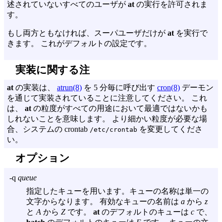
述されていないすべてのユーザが
at
の実行を許可されま
す。
もし両方ともなければ、スーパユーザだけが
at
を実行で
きます。 これがデフォルトの設定です。
実装に関する注
at
の実装は、
atrun(8)
を 5 分毎に呼び出す
cron(8)
デーモン
を通じて実装されていることに注意してください。 これ
は、
at
の粒度がすべての用途において最適ではないかも
しれないことを意味します。 より細かい粒度が必要な場
合、システムの crontab
を変更してくださ
/etc/crontab
い。
オプション
-q
queue
指定したキューを用います。キューの名称は単一の
文字からなります。 有効なキューの名前は
a
から
z
と
A
から
Z
です。
at
のデフォルトのキューは
c
で、