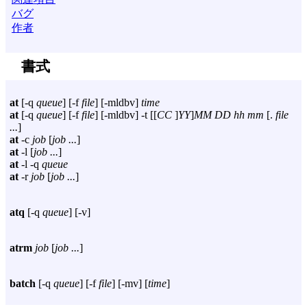
バグ
作者
書式
at
[
-q
queue
] [
-f
file
] [
-mldbv
]
time
at
[
-q
queue
] [
-f
file
] [
-mldbv
]
-t
[[
CC
]
YY
]
MM DD hh mm
[.
file
...
]
at
-c
job
[
job ...
]
at
-l
[
job ...
]
at
-l
-q
queue
at
-r
job
[
job ...
]
atq
[
-q
queue
] [
-v
]
atrm
job
[
job ...
]
batch
[
-q
queue
] [
-f
file
] [
-mv
] [
time
]