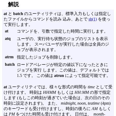
解説
at
と
batch
のユーティリティは、標準入力もしくは指定し
たファイルからコマンドを読み 込み、あとで
sh(1)
を使っ
て実行します。
at
コマンドを、引数で指定した時間に実行します。
atq
ユーザの、実行待ち状態のジョブのリストを表示
します。 スーパユーザが実行した場合は全員のジ
ョブが表示されます。
atrm
指定したジョブを削除します。
batch
ロードアベレージが特定の値以下になったときに
ジョブを実行 します。この値は、デフォルトでは
1.5 です。 この値は
atrun
によって指定可能です。
at
ユーティリティでは、様々な形式の時間を
time
として受
け付けます。 時刻は
HHMM
もしくは
HH:MM
の形で指定
します (もしこの時刻が過ぎていた場合は、次の日のその
時刻に設定されます)。 また、
midnight
,
noon
,
teatime
(4pm)
のキーワードも受け付けますし、時刻の後ろに
AM
もしく
は
PM
をつけた時間も受け付けます。 日付は、
month-