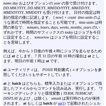
name day
およびオプションの
year
の形で受け付けます。
DD.MM.YYYY
,
DD.MM.YY
,
MM/DD/YYYY
,
MM/DD/YY
,
MMDDYYYY
,
MMDDYY
も受け付けます。 日付の指定は時
刻の指定の後に記述します。 [
now
]
+
count time-units
のよ
うな形式で時間を指定することも可能です。time-units は時
間の単位で、
minutes
,
hours
,
days
,
weeks
,
months
,
years
のい
ずれかです。時間のサフィックスの
today
はジョブを今日
に設定すること、
tomorrow
はジョブを明日に設定するこ
とを意味します。
例えば、今から 3 日後の午後 4 時にジョブを走らせるため
には
at
とします。7 月 31 日の午前 10 時の場合は
at
とし
ます。明日の午前 1 時は
at
です。
at
ユーティリティは、
POSIX
時刻書式 (
-t
オプションを参
照してください) もサポートしています。
at
と
batch
はどちらも、標準入力または
-f
オプションで指
定したファイルからコマンドを読み込み、実行します。 ワ
ーキングディレクトリと環境変数 (
TERM
,
TERMCAP
,
DISPLAY
および
_
は除く)、
umask
は実行時のものが保持
されます。
at
もしくは
batch
が
su(1)
で起動されたシェル