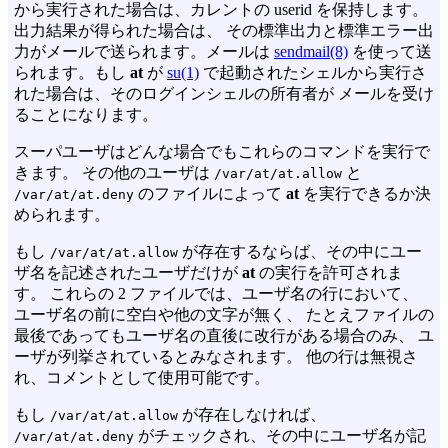
から実行された場合は、カレントの userid を保持します。
出力結果が得られた場合は、 その標準出力と標準エラー出
力がメールで送られます。メールは
sendmail(8)
を使って送
られます。もし
at
が
su(1)
で起動されたシェルから実行さ
れた場合は、そのログインシェルの所有者が メールを受け
ることになります。
スーパユーザはどんな場合でもこれらのコマンドを実行で
きます。 その他のユーザは
と
/var/at/at.allow
のファイルによって
at
を実行できるか決
/var/at/at.deny
められます。
もし
が存在するならば、その中にユー
/var/at/at.allow
ザ名を記述されたユーザだけが
at
の実行を許可されま
す。 これらの 2 ファイルでは、ユーザ名の行において、
ユーザ名の前に空白や他の文字が無く、 たとえファイルの
最後であってもユーザ名の直後に改行がある場合のみ、 ユ
ーザが列挙されているとみなされます。 他の行は無視さ
れ、コメントとして使用可能です。
もし
が存在しなければ、
/var/at/at.allow
がチェックされ、その中にユーザ名が記
/var/at/at.deny