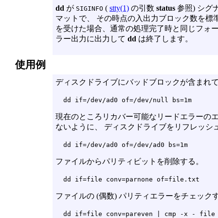
dd
が
(
stty(1)
の引数
status
参照) シ
SIGINFO
マットで、 その時点の入出力ブロック数を標
を受けた場合、通常の処理完了時と同じフォー
ラー出力に出力して
dd
は終了します。
使用例
ディスクドライブにバッドブロックが含まれ
dd if=/dev/ad0 of=/dev/null bs=1m
現在のところリカバー可能なリードエラーのエ
ないように、 ディスクドライブをリフレッシ
dd if=/dev/ad0 of=/dev/ad0 bs=1m
ファイルからパリティビットを削除する。
dd if=file conv=parnone of=file.txt
ファイルの (偶数) パリティエラーをチェック
dd if=file conv=pareven | cmp -x - file