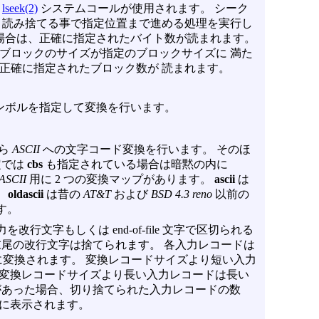
、
lseek(2)
システムコールが使用されます。 シーク
 読み捨てる事で指定位置まで進める処理を実行し
 場合は、正確に指定されたバイト数が読まれます。
ブロックのサイズが指定のブロックサイズに 満た
正確に指定されたブロック数が 読まれます。
シンボルを指定して変換を行います。
ら
ASCII
への文字コード変換を行います。 そのほ
定では
cbs
も指定されている場合は暗黙の内に
ASCII
用に 2 つの変換マップがあります。
ascii
は
。
oldascii
は昔の
AT&T
および
BSD 4.3 reno
以前の
す。
文字もしくは end-of-file 文字で区切られる
末尾の改行文字は捨てられます。 各入力レコードは
変換されます。 変換レコードサイズより短い入力
 変換レコードサイズより長い入力レコードは長い
があった場合、切り捨てられた入力レコードの数
力に表示されます。