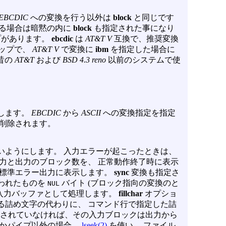
EBCDIC
への変換を行う以外は
block
と同じです
る場合は暗黙の内に
block
も指定された事になり
プがあります。
ebcdic
は
AT&T V
互換で、推奨変換
ップで、
AT&T V
で変換に
ibm
を指定した場合に
昔の
AT&T
および
BSD 4.3 reno
以前のシステムで使
します。
EBCDIC
から
ASCII
への変換指定を指定
は削除されます。
いようにします。 入力エラーが起こったときは、
力と出力のブロック数を、 正常動作終了時に表示
で標準エラー出力に表示します。
sync
変換も指定さ
われたものを
バイト (ブロック指向の変換のと
NUL
の入力バッファとして処理します。
fillchar
オプショ
る詰め文字の代わりに、 コマンド行で指定した詰
されていなければ、その入力ブロックは出力から
プかパイプ以外の場合、
lseek(2)
を使い、 ファイル