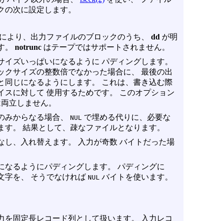
クの次に設定します。
れにより、出力ファイルのブロックのうち、
dd
が明
す。
notrunc
はテープではサポートされません。
サイズいっぱいになるように パディングします。
ックサイズの整数倍でなかった場合に、 最後の出
と同じになるようにします。 これは、書き込む際
スに対して 使用するためです。 このオプション
は両立しません。
のみからなる場合、
で埋める代りに、必要な
NUL
ます。 結果として、疎なファイルとなります。
みなし、入れ替えます。 入力が奇数 バイトだった場
。
になるようにパディングします。 パディングに
文字を、 そうでなければ
バイトを使います。
NUL
力を固定長レコード列として扱います。 入力レコ