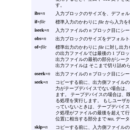
す。
ibs=
n
入力ブロックのサイズを、デフォルト
if=
file
標準入力のかわりに
file
から入力を
iseek=
n
入力ファイルの
n
ブロック目にシー
obs=
n
出力ブロックのサイズをデフォルトの
of=
file
標準出力のかわりに
file
に対し出力
の出力ファイルでは最後の 1 ブロ
出力ファイルの最初の部分がシーク
出力ファイルは そこまで切り詰め
oseek=
n
出力ファイルの
n
ブロック目にシー
seek=
n
コピーする前に、出力側ファイル
力がテープデバイスでない場合は
ます。 テープデバイスの場合は、
る処理を実行します。 もしユーザ
っていないときは、テープデバイ
ク処理がファイルの最後を超えて行
位置に相当する部分まで
データ
NUL
skip=
n
コピーする前に、入力側ファイル