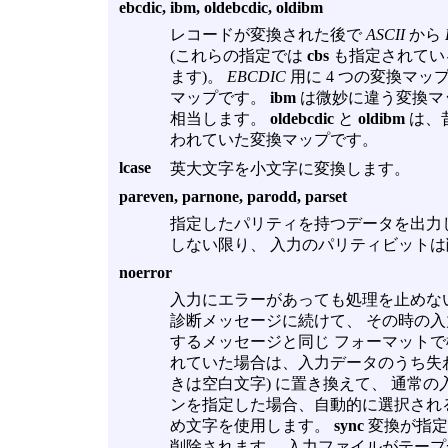
ebcdic, ibm, oldebcdic, oldibm
レコードが変換された後で
ASCII
から
(これらの指定では
cbs
も指定されてい
ます)。
EBCDIC
用に 4 つの変換マッ
マップです。
ibm
は微妙に違う変換マ
相当します。
oldebcdic
と
oldibm
は、
われていた変換マップです。
lcase
英大文字を小文字に変換します。
pareven, parnone, parodd, parset
指定したパリティを持つデータを出力
しない限り、 入力のパリティビット
noerror
入力にエラーがあっても処理を止めな
診断メッセージに続けて、 その時の入
するメッセージと同じ フォーマット
れていた場合は、入力データのうち失
きは空白文字) に置き換えて、 通常
ンを指定した場合、自動的に選択され
め文字を使用します。
sync
変換が指定
削除されます。 入力ファイルがテー