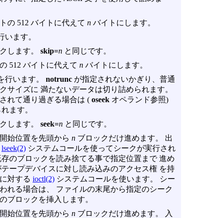
の 512 バイトに代えて
n
バイトにします。
行います。
クします。
skip=
n
と同じです。
 512 バイトに代えて
n
バイトにします。
を行います。
notrunc
が指定されないかぎり、普通
ックサイズに 満たないデータは切り詰められます。
されて通り過ぎる場合は (
oseek
オペランド参照)
られます。
クします。
seek=
n
と同じです。
の開始位置を先頭から
n
ブロックだけ進めます。 出
、
lseek(2)
システムコールを使ってシークが実行され
既存のブロックを読み捨てる事で指定位置まで 進め
がテープデバイスに対し読み込みのアクセス権 を持
スに対する
ioctl(2)
システムコールを使います。 シー
われる場合は、 ファイルの末尾から指定のシーク
のブロックを挿入します。
の開始位置を先頭から
n
ブロックだけ進めます。 入