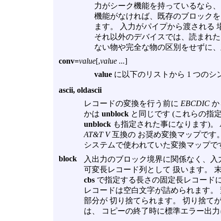
力がシーク機能を持っているなら
機能がなければ、既存のブロックを
ます。 入力がパイプから渡される
それ以外のデバイスでは、読まれた
ない物や完全な物の区別をせずに、
conv=
value
[,
value ...
]
value
に以下のリストから 1 つの
ascii, oldascii
レコードの変換を行う前に
EBCDIC
か
かは
unblock
と同じです (これらの指
unblock
も指定された事になります)。
AT&T V
互換の お奨め変換マップです
システムで使われていた変換マップで
block
入出力のブロック境界に関係なく、入力を改行
可変長レコード列として 扱います。 
cbs
で指定する長さの固定長レコードに
レコードは空白文字が詰められます。
部分が 切り捨てられます。 切り捨て
は、 コピーの終了時に標準エラー出