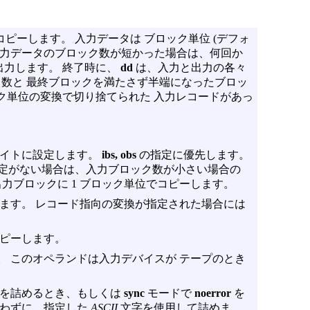
ーします。 入力データは ブロック単位 (デフォ
。 入力データのブロック数が短かった場合は、何回か
出力します。 終了時に、
dd
は、入力と出力の各々
数と 最終ブロックを満たさず半端になったブロッ
ック単位の変換で切り捨てられた 入力レコードがあっ
イトに設定します。
ibs, obs
の指定に優先します。
定がない場合は、入力ブロック数が小さい場合の
力ブロックに 1 ブロック単位でコピーします。
ます。 レコード指向の変換が指定された場合には
ピーします。
 このオペランドは入力デバイスが テープのとき
きを詰めるとき、もしくは
sync
モードで
noerror
を
わずに、指定した
ASCII
文字を使用して詰めま