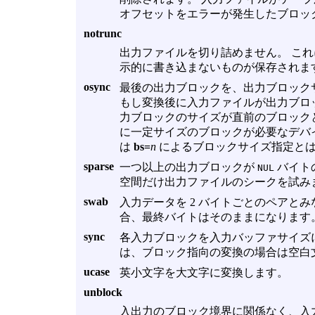
オフセットをエラーが発生したブロッ
notrunc
出力ファイルを切り詰めません。 こ
示的に書き込まないものが保存されま
osync
最後の出力ブロックを、出力ブロック
もし変換後に入力ファイルが出力ブロ
力ブロックのサイズが直前のブロック
に一定サイズのブロックが必要なデバイ
は
bs=
n
によるブロックサイズ指定と
sparse
一つ以上の出力ブロックが
バイト
NUL
空間だけ出力ファイルのシークを試み
swab
入力データを 2 バイトごとのペアと
合、最終バイトはそのままになります
sync
各入力ブロックを入力バッファサイズ
は、ブロック指向の変換の場合は空白
ucase
英小文字を大文字に変換します。
unblock
入出力のブロック境界に関係なく、入