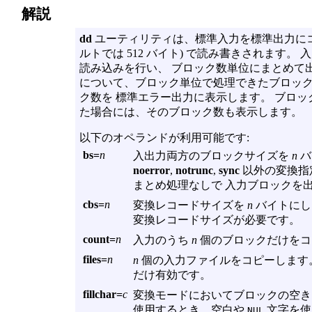
解説
dd
ユーティリティは、標準入力を標準出力にコピ
ルトでは 512 バイト) で読み書きされます
読み込みを行い、 ブロック数単位にまとめて
について、ブロック単位で処理できたブロック
ク数を 標準エラー出力に表示します。 ブロ
た場合には、そのブロック数も表示します。
以下のオペランドが利用可能です:
bs=
n
入出力両方のブロックサイズを
n
バ
noerror
,
notrunc
,
sync
以外の変換指
まとめ処理なしで 入力ブロックを出
cbs=
n
変換レコードサイズを
n
バイトにし
変換レコードサイズが必要です。
count=
n
入力のうち
n
個のブロックだけをコ
files=
n
n
個の入力ファイルをコピーします。
だけ有効です。
fillchar=
c
変換モードにおいてブロックの空
使用するとき、空白や
文字を使
NUL