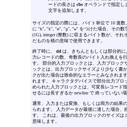
ードの長さは
cbs
オペランドで指定し
文字を追加します。
サイズの指定の際には、バイト単位で 10 進数、
に "
", "
", "
", "
", "
" をつけた場合、その数字に、 512
b
k
m
g
w
(1G), integer (整数) に収まるバイト数が
だものを積の意味で使用できます。
終了時に、
dd
は、きちんともしくは部分的に
力レコードの数、奇数長のバイト入れ換えを行
す。 部分的入力ブロックとは、入力ブロック
ックとは、出力ブロックサイズより少なく書か
クが出た場合は致命的なエラーとみなされます
れます。 キャラクタデバイスで部分出力ブロ
められた入力ブロックとは、可変長レコード指
せるには長すぎるか newline で 終っていな
通常、入力または変換、もしくは両方の結果の
られます。 入力データが最後に達した場合、
す。 これは、最後の出力ブロックのサイズは
意味します。