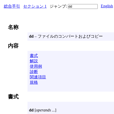
English
総合手引
セクション 1
ジャンプ:
名称
dd
– ファイルのコンバートおよびコピー
内容
書式
解説
使用例
診断
関連項目
規格
書式
dd
[
operands ...
]