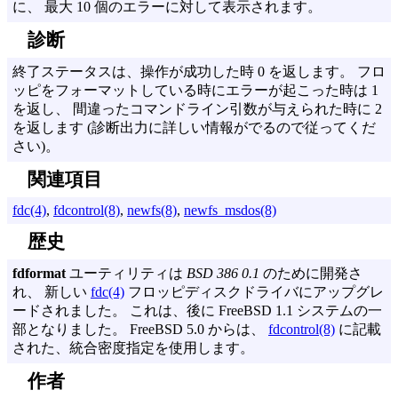
に、 最大 10 個のエラーに対して表示されます。
診断
終了ステータスは、操作が成功した時 0 を返します。 フロ
ッピをフォーマットしている時にエラーが起こった時は 1
を返し、 間違ったコマンドライン引数が与えられた時に 2
を返します (診断出力に詳しい情報がでるので従ってくだ
さい)。
関連項目
fdc(4)
,
fdcontrol(8)
,
newfs(8)
,
newfs_msdos(8)
歴史
fdformat
ユーティリティは
BSD 386 0.1
のために開発さ
れ、 新しい
fdc(4)
フロッピディスクドライバにアップグレ
ードされました。 これは、後に FreeBSD 1.1 システムの一
部となりました。 FreeBSD 5.0 からは、
fdcontrol(8)
に記載
された、統合密度指定を使用します。
作者