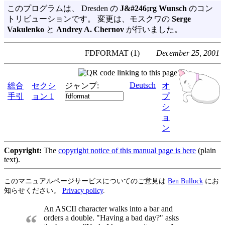
このプログラムは、 Dresden の
J&#246;rg Wunsch
のコン
トリビューションです。 変更は、モスクワの
Serge
Vakulenko
と
Andrey A. Chernov
が行いました。
FDFORMAT (1)
December 25, 2001
Deutsch
総合
セクシ
ジャンプ:
オ
手引
ョン 1
プ
シ
ョ
ン
Copyright:
The
copyright notice of this manual page is here
(plain
text).
このマニュアルページサービスについてのご意見は
Ben Bullock
にお
知らせください。
Privacy policy
.
An ASCII character walks into a bar and
“
orders a double. "Having a bad day?" asks