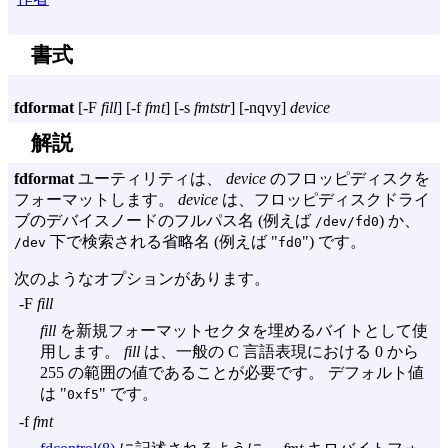
書式
fdformat
[
-F
fill
] [
-f
fmt
] [
-s
fmtstr
] [
-nqvy
]
device
解説
fdformat
ユーティリティは、
device
のフロッピディスクを
フォーマットします。
device
は、フロッピディスクドライ
ブのデバイスノードのフルパス名 (例えば
) か、
/dev/fd0
下で検索される省略名 (例えば "
") です。
/dev
fd0
次のようなオプションがあります。
-F
fill
fill
を新規フォーマットセクタを埋めるバイトとして使
用します。
fill
は、一般の C 言語表現における 0 から
255 の範囲の値であることが必要です。 デフォルト値
は "
" です。
0xf5
-f
fmt