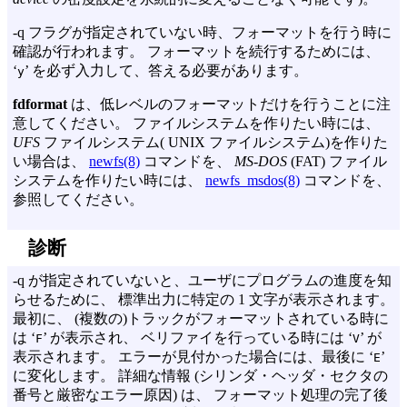
-q
フラグが指定されていない時、フォーマットを行う時に
確認が行われます。 フォーマットを続行するためには、
‘
’ を必ず入力して、答える必要があります。
y
fdformat
は、低レベルのフォーマットだけを行うことに注
意してください。 ファイルシステムを作りたい時には、
UFS
ファイルシステム( UNIX ファイルシステム)を作りた
い場合は、
newfs(8)
コマンドを、
MS-DOS
(FAT) ファイル
システムを作りたい時には、
newfs_msdos(8)
コマンドを、
参照してください。
診断
-q
が指定されていないと、ユーザにプログラムの進度を知
らせるために、 標準出力に特定の 1 文字が表示されます。
最初に、 (複数の)トラックがフォーマットされている時に
は ‘
’ が表示され、 ベリファイを行っている時には ‘
’ が
F
V
表示されます。 エラーが見付かった場合には、最後に ‘
’
E
に変化します。 詳細な情報 (シリンダ・ヘッダ・セクタの
番号と厳密なエラー原因) は、 フォーマット処理の完了後