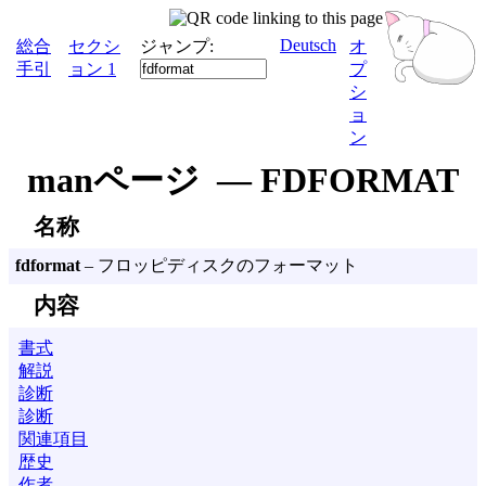
Deutsch
総合
セクシ
ジャンプ:
オ
手引
ョン 1
プ
シ
ョ
ン
manページ — FDFORMAT
名称
fdformat
– フロッピディスクのフォーマット
内容
書式
解説
診断
診断
関連項目
歴史
作者