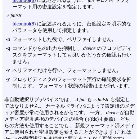
fdcontrol(8)
に記述されるように、
fmt
キロバイトフォ
ーマット用の密度設定を指定します。
-s
fmtstr
fdcontrol(8)
に記述されるように、密度設定を明示的な
パラメータを使用して指定します。
-n
フォーマットした後で、ベリファイしません。
-q
コマンドからの出力を抑制し、
device
のフロッピディ
スクをフォーマットしても良いかどうかの確認も行い
ません。
-v
ベリファイだけを行い、フォーマットしません。
-y
フロッピディスクのフォーマット実行の確認要求を抑
制します。 フォーマット状態の報告はまだ行います。
非自動選択サブデバイスでは、
-f
fmt
も
-s
fmtstr
も指定し
てはなりません。 カーネルドライバによって設定済のメデ
ィア密度が常に使用されるからです。 一方、
device
が自動
メディア密度選択のデバイスの場合 ( ((fdc) 4 参照)、どち
らの方法を使用することでも、 新規フォーマット済メディ
アに使用された密度設定を変えることができます (これは
device
の密度設定を永続的に変えることなく可能です)。