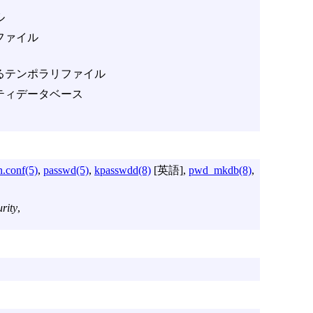
ル
ドファイル
るテンポラリファイル
ティデータベース
n.conf(5)
,
passwd(5)
,
kpasswdd(8)
[英語],
pwd_mkdb(8)
,
rity
,
。