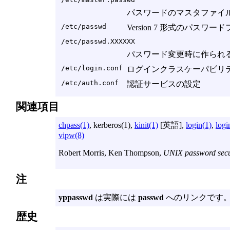
パスワードのマスタファイ
/etc/passwd
Version 7 形式のパスワー
/etc/passwd.XXXXXX
パスワード変更時に作られ
/etc/login.conf
ログインクラスケーパビリ
/etc/auth.conf
認証サービスの設定
関連項目
chpass(1)
, kerberos(1),
kinit(1)
[英語],
login(1)
,
logi
vipw(8)
Robert Morris
,
Ken Thompson
,
UNIX password secu
注
yppasswd
は実際には
passwd
へのリンクです
歴史