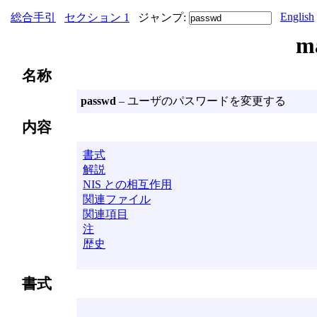
English
総合手引
セクション 1
ジャンプ:
m
名称
passwd
– ユーザのパスワードを変更する
内容
書式
解説
NIS との相互作用
関連ファイル
関連項目
注
歴史
書式