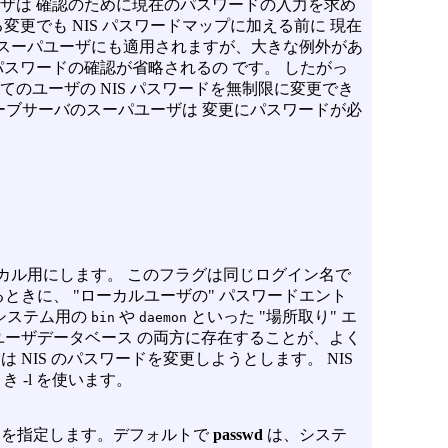
ーザは 確認のために現在のパスワードの入力を求め
変更でも NIS パスワードマップに加える前に 現在
はスーパユーザにも適用されますが、大きな例外があ
パスワードの確認が省略されるの です。 したがっ
てのユーザの NIS パスワードを無制限に変更でき
 スレーブサーバのスーパユーザは 変更にパスワードが必
カル用にします。 このフラグは同じログイン名で
るときに、 "ローカルユーザの" パスワードエント
システム用の
や
といった "場所取り" エ
bin
daemon
ルユーザデータベース の両方に存在することが、よく
は NIS のパスワードを変更しようとします。 NIS
とき
-l
を使います。
ン名を指定します。デフォルトで
passwd
は、システ