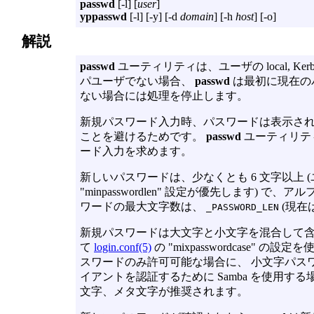
passwd
[
-l
] [
user
]
yppasswd
[
-l
] [
-y
] [
-d
domain
] [
-h
host
] [
-o
]
解説
passwd
ユーティリティは、ユーザの local, Ke
パユーザでない場合、
passwd
は最初に現在の
ない場合には処理を停止します。
新規パスワード入力時、パスワードは表示され
ことを避けるためです。
passwd
ユーティリテ
ード入力を求めます。
新しいパスワードは、少なくとも 6 文字以上
"minpasswordlen" 設定が優先します)
ワードの最大文字数は、
(現在
_PASSWORD_LEN
新規パスワードは大文字と小文字を混合して含
て
login.conf(5)
の "mixpasswordcase"
スワードのみ許可可能な場合に、 小文字パスワー
イアントを認証するために Samba を使用す
文字、メタ文字が推奨されます。