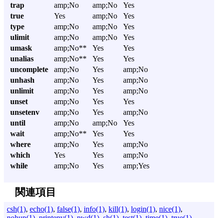
trap
amp;No
amp;No
Yes
true
Yes
amp;No
Yes
type
amp;No
amp;No
Yes
ulimit
amp;No
amp;No
Yes
umask
amp;No**
Yes
Yes
unalias
amp;No**
Yes
Yes
uncomplete
amp;No
Yes
amp;No
unhash
amp;No
Yes
amp;No
unlimit
amp;No
Yes
amp;No
unset
amp;No
Yes
Yes
unsetenv
amp;No
Yes
amp;No
until
amp;No
amp;No
Yes
wait
amp;No**
Yes
Yes
where
amp;No
Yes
amp;No
which
Yes
Yes
amp;No
while
amp;No
Yes
amp;Yes
関連項目
csh(1)
,
echo(1)
,
false(1)
,
info(1)
,
kill(1)
,
login(1)
,
nice(1)
,
nohup(1)
,
printenv(1)
,
pwd(1)
,
sh(1)
,
test(1)
,
time(1)
,
true(1)
,