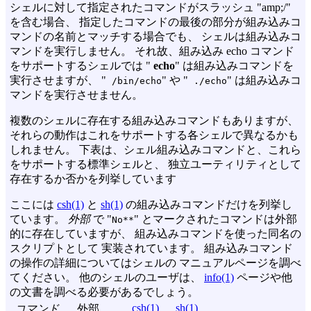
シェルに対して指定されたコマンドがスラッシュ "amp;/"
を含む場合、 指定したコマンドの最後の部分が組み込みコ
マンドの名前とマッチする場合でも、 シェルは組み込みコ
マンドを実行しません。 それ故、組み込み echo コマンド
をサポートするシェルでは "
echo
" は組み込みコマンドを
実行させますが、 "
" や "
" は組み込みコ
/bin/echo
./echo
マンドを実行させません。
複数のシェルに存在する組み込みコマンドもありますが、
それらの動作はこれをサポートする各シェルで異なるかも
しれません。 下表は、シェル組み込みコマンドと、これら
をサポートする標準シェルと、 独立ユーティリティとして
存在するか否かを列挙しています
ここには
csh(1)
と
sh(1)
の組み込みコマンドだけを列挙し
ています。
外部
で "
" とマークされたコマンドは外部
No**
的に存在していますが、 組み込みコマンドを使った同名の
スクリプトとして 実装されています。 組み込みコマンド
の操作の詳細についてはシェルの マニュアルページを調べ
てください。 他のシェルのユーザは、
info(1)
ページや他
の文書を調べる必要があるでしょう。
csh(1)
sh(1)
コマンド
外部