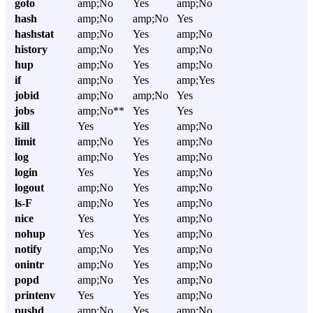
goto
amp;No
Yes
amp;No
hash
amp;No
amp;No
Yes
hashstat
amp;No
Yes
amp;No
history
amp;No
Yes
amp;No
hup
amp;No
Yes
amp;No
if
amp;No
Yes
amp;Yes
jobid
amp;No
amp;No
Yes
jobs
amp;No**
Yes
Yes
kill
Yes
Yes
amp;No
limit
amp;No
Yes
amp;No
log
amp;No
Yes
amp;No
login
Yes
Yes
amp;No
logout
amp;No
Yes
amp;No
ls-F
amp;No
Yes
amp;No
nice
Yes
Yes
amp;No
nohup
Yes
Yes
amp;No
notify
amp;No
Yes
amp;No
onintr
amp;No
Yes
amp;No
popd
amp;No
Yes
amp;No
printenv
Yes
Yes
amp;No
pushd
amp;No
Yes
amp;No