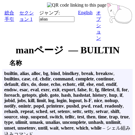
English
総合
セクシ
ジャンプ:
オ
手引
ョン 1
プ
シ
ョ
ン
manページ — BUILTIN
名称
builtin
,
alias
,
alloc
,
bg
,
bind
,
bindkey
,
break
,
breaksw
,
builtins
,
case
,
cd
,
chdir
,
command
,
complete
,
continue
,
default
,
dirs
,
do
,
done
,
echo
,
echotc
,
elif
,
else
,
end
,
endif
,
endsw
,
esac
,
eval
,
exec
,
exit
,
export
,
false
,
fc
,
fg
,
filetest
,
fi
,
for
,
foreach
,
getopts
,
glob
,
goto
,
hash
,
hashstat
,
history
,
hup
,
if
,
jobid
,
jobs
,
kill
,
limit
,
log
,
login
,
logout
,
ls-F
,
nice
,
nohup
,
notify
,
onintr
,
popd
,
printenv
,
pushd
,
pwd
,
read
,
readonly
,
rehash
,
repeat
,
sched
,
set
,
setenv
,
settc
,
setty
,
setvar
,
shift
,
source
,
stop
,
suspend
,
switch
,
telltc
,
test
,
then
,
time
,
trap
,
true
,
type
,
ulimit
,
umask
,
unalias
,
uncomplete
,
unhash
,
unlimit
,
unset
,
unsetenv
,
until
,
wait
,
where
,
which
,
while
– シェル組み
込みコマンド