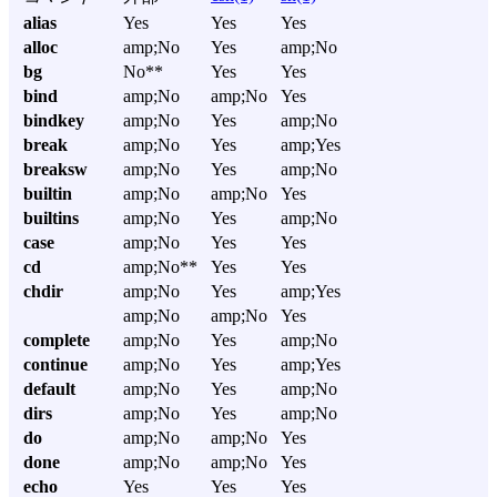
alias
Yes
Yes
Yes
alloc
amp;No
Yes
amp;No
bg
No**
Yes
Yes
bind
amp;No
amp;No
Yes
bindkey
amp;No
Yes
amp;No
break
amp;No
Yes
amp;Yes
breaksw
amp;No
Yes
amp;No
builtin
amp;No
amp;No
Yes
builtins
amp;No
Yes
amp;No
case
amp;No
Yes
Yes
cd
amp;No**
Yes
Yes
chdir
amp;No
Yes
amp;Yes
amp;No
amp;No
Yes
complete
amp;No
Yes
amp;No
continue
amp;No
Yes
amp;Yes
default
amp;No
Yes
amp;No
dirs
amp;No
Yes
amp;No
do
amp;No
amp;No
Yes
done
amp;No
amp;No
Yes
echo
Yes
Yes
Yes