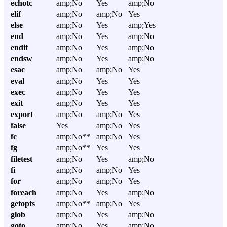
echotc
amp;No
Yes
amp;No
elif
amp;No
amp;No
Yes
else
amp;No
Yes
amp;Yes
end
amp;No
Yes
amp;No
endif
amp;No
Yes
amp;No
endsw
amp;No
Yes
amp;No
esac
amp;No
amp;No
Yes
eval
amp;No
Yes
Yes
exec
amp;No
Yes
Yes
exit
amp;No
Yes
Yes
export
amp;No
amp;No
Yes
false
Yes
amp;No
Yes
fc
amp;No**
amp;No
Yes
fg
amp;No**
Yes
Yes
filetest
amp;No
Yes
amp;No
fi
amp;No
amp;No
Yes
for
amp;No
amp;No
Yes
foreach
amp;No
Yes
amp;No
getopts
amp;No**
amp;No
Yes
glob
amp;No
Yes
amp;No
goto
amp;No
Yes
amp;No