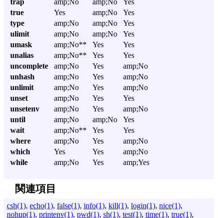
trap
amp;No
amp;No
Yes
true
Yes
amp;No
Yes
type
amp;No
amp;No
Yes
ulimit
amp;No
amp;No
Yes
umask
amp;No**
Yes
Yes
unalias
amp;No**
Yes
Yes
uncomplete
amp;No
Yes
amp;No
unhash
amp;No
Yes
amp;No
unlimit
amp;No
Yes
amp;No
unset
amp;No
Yes
Yes
unsetenv
amp;No
Yes
amp;No
until
amp;No
amp;No
Yes
wait
amp;No**
Yes
Yes
where
amp;No
Yes
amp;No
which
Yes
Yes
amp;No
while
amp;No
Yes
amp;Yes
関連項目
csh(1)
,
echo(1)
,
false(1)
,
info(1)
,
kill(1)
,
login(1)
,
nice(1)
,
nohup(1)
,
printenv(1)
,
pwd(1)
,
sh(1)
,
test(1)
,
time(1)
,
true(1)
,