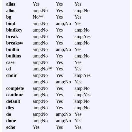
alias
Yes
Yes
Yes
alloc
amp;No
Yes
amp;No
bg
No**
Yes
Yes
bind
amp;No
amp;No
Yes
bindkey
amp;No
Yes
amp;No
break
amp;No
Yes
amp;Yes
breaksw
amp;No
Yes
amp;No
builtin
amp;No
amp;No
Yes
builtins
amp;No
Yes
amp;No
case
amp;No
Yes
Yes
cd
amp;No**
Yes
Yes
chdir
amp;No
Yes
amp;Yes
amp;No
amp;No
Yes
complete
amp;No
Yes
amp;No
continue
amp;No
Yes
amp;Yes
default
amp;No
Yes
amp;No
dirs
amp;No
Yes
amp;No
do
amp;No
amp;No
Yes
done
amp;No
amp;No
Yes
echo
Yes
Yes
Yes