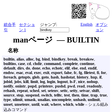
English
総合手
セクショ
ジャンプ:
オプシ
引
ン 1
ョン
manページ — BUILTIN
名称
builtin
,
alias
,
alloc
,
bg
,
bind
,
bindkey
,
break
,
breaksw
,
builtins
,
case
,
cd
,
chdir
,
command
,
complete
,
continue
,
default
,
dirs
,
do
,
done
,
echo
,
echotc
,
elif
,
else
,
end
,
endif
,
endsw
,
esac
,
eval
,
exec
,
exit
,
export
,
false
,
fc
,
fg
,
filetest
,
fi
,
for
,
foreach
,
getopts
,
glob
,
goto
,
hash
,
hashstat
,
history
,
hup
,
if
,
jobid
,
jobs
,
kill
,
limit
,
log
,
login
,
logout
,
ls-F
,
nice
,
nohup
,
notify
,
onintr
,
popd
,
printenv
,
pushd
,
pwd
,
read
,
readonly
,
rehash
,
repeat
,
sched
,
set
,
setenv
,
settc
,
setty
,
setvar
,
shift
,
source
,
stop
,
suspend
,
switch
,
telltc
,
test
,
then
,
time
,
trap
,
true
,
type
,
ulimit
,
umask
,
unalias
,
uncomplete
,
unhash
,
unlimit
,
unset
,
unsetenv
,
until
,
wait
,
where
,
which
,
while
– シェル組み
込みコマンド