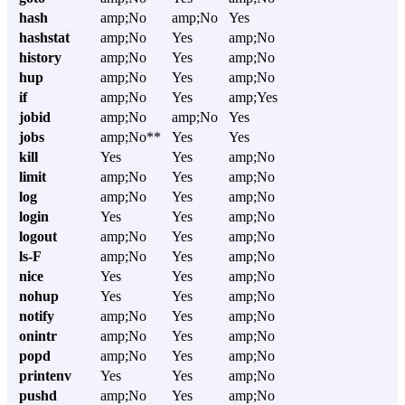
hash
amp;No
amp;No
Yes
hashstat
amp;No
Yes
amp;No
history
amp;No
Yes
amp;No
hup
amp;No
Yes
amp;No
if
amp;No
Yes
amp;Yes
jobid
amp;No
amp;No
Yes
jobs
amp;No**
Yes
Yes
kill
Yes
Yes
amp;No
limit
amp;No
Yes
amp;No
log
amp;No
Yes
amp;No
login
Yes
Yes
amp;No
logout
amp;No
Yes
amp;No
ls-F
amp;No
Yes
amp;No
nice
Yes
Yes
amp;No
nohup
Yes
Yes
amp;No
notify
amp;No
Yes
amp;No
onintr
amp;No
Yes
amp;No
popd
amp;No
Yes
amp;No
printenv
Yes
Yes
amp;No
pushd
amp;No
Yes
amp;No