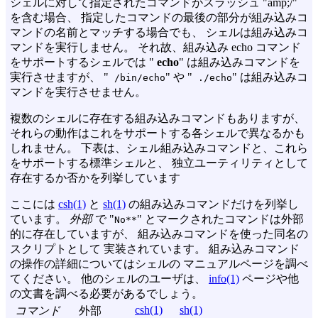
シェルに対して指定されたコマンドがスラッシュ "amp;/"
を含む場合、 指定したコマンドの最後の部分が組み込みコ
マンドの名前とマッチする場合でも、 シェルは組み込みコ
マンドを実行しません。 それ故、組み込み echo コマンド
をサポートするシェルでは "
echo
" は組み込みコマンドを
実行させますが、 "
" や "
" は組み込みコ
/bin/echo
./echo
マンドを実行させません。
複数のシェルに存在する組み込みコマンドもありますが、
それらの動作はこれをサポートする各シェルで異なるかも
しれません。 下表は、シェル組み込みコマンドと、これら
をサポートする標準シェルと、 独立ユーティリティとして
存在するか否かを列挙しています
ここには
csh(1)
と
sh(1)
の組み込みコマンドだけを列挙し
ています。
外部
で "
" とマークされたコマンドは外部
No**
的に存在していますが、 組み込みコマンドを使った同名の
スクリプトとして 実装されています。 組み込みコマンド
の操作の詳細についてはシェルの マニュアルページを調べ
てください。 他のシェルのユーザは、
info(1)
ページや他
の文書を調べる必要があるでしょう。
csh(1)
sh(1)
コマンド
外部