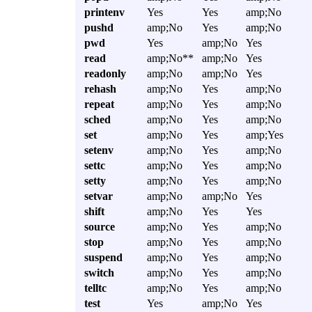
printenv
Yes
Yes
amp;No
pushd
amp;No
Yes
amp;No
pwd
Yes
amp;No
Yes
read
amp;No**
amp;No
Yes
readonly
amp;No
amp;No
Yes
rehash
amp;No
Yes
amp;No
repeat
amp;No
Yes
amp;No
sched
amp;No
Yes
amp;No
set
amp;No
Yes
amp;Yes
setenv
amp;No
Yes
amp;No
settc
amp;No
Yes
amp;No
setty
amp;No
Yes
amp;No
setvar
amp;No
amp;No
Yes
shift
amp;No
Yes
Yes
source
amp;No
Yes
amp;No
stop
amp;No
Yes
amp;No
suspend
amp;No
Yes
amp;No
switch
amp;No
Yes
amp;No
telltc
amp;No
Yes
amp;No
test
Yes
amp;No
Yes