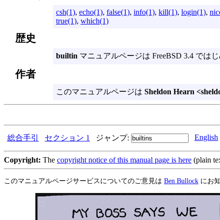
csh(1)
,
echo(1)
,
false(1)
,
info(1)
,
kill(1)
,
login(1)
,
nic
true(1)
,
which(1)
歴史
builtin
マニュアルページは FreeBSD 3.4 
作者
このマニュアルページは
Sheldon Hearn <shel
English
総合手引
セクション 1
ジャンプ:
Copyright:
The
copyright notice of this manual page is here
(plain te
このマニュアルページサービスについてのご意見は
Ben Bullock
にお