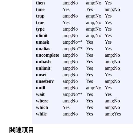
then
amp;No
amp;No
Yes
time
Yes
Yes
amp;No
trap
amp;No
amp;No
Yes
true
Yes
amp;No
Yes
type
amp;No
amp;No
Yes
ulimit
amp;No
amp;No
Yes
umask
amp;No**
Yes
Yes
unalias
amp;No**
Yes
Yes
uncomplete
amp;No
Yes
amp;No
unhash
amp;No
Yes
amp;No
unlimit
amp;No
Yes
amp;No
unset
amp;No
Yes
Yes
unsetenv
amp;No
Yes
amp;No
until
amp;No
amp;No
Yes
wait
amp;No**
Yes
Yes
where
amp;No
Yes
amp;No
which
Yes
Yes
amp;No
while
amp;No
Yes
amp;Yes
関連項目