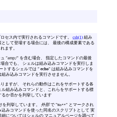
プロセス内で実行されるコマンドです。
csh(1)
組み
素として登場する場合には、 最後の構成要素である
されます。
"amp;/" を含む場合、 指定したコマンドの最後
場合でも、 シェルは組み込みコマンドを実行しま
ポートするシェルでは "
echo
" は組み込みコマンドを
 は組み込みコマンドを実行させません。
りますが、 それらの動作はこれをサポートする各
ェル組み込みコマンドと、これらをサポートする標
するか否かを列挙しています
けを列挙しています。
外部
で "
" とマークされ
No**
み込みコマンドを使った同名のスクリプトとして 実
詳細についてはシェルの マニュアルページを調べて