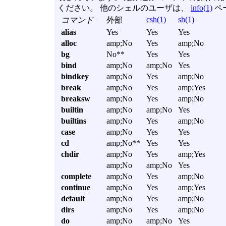
ください。 他のシェルのユーザは、
info(1)
ペ
csh(1)
sh(1)
コマンド
外部
alias
Yes
Yes
Yes
alloc
amp;No
Yes
amp;No
bg
No**
Yes
Yes
bind
amp;No
amp;No
Yes
bindkey
amp;No
Yes
amp;No
break
amp;No
Yes
amp;Yes
breaksw
amp;No
Yes
amp;No
builtin
amp;No
amp;No
Yes
builtins
amp;No
Yes
amp;No
case
amp;No
Yes
Yes
cd
amp;No**
Yes
Yes
chdir
amp;No
Yes
amp;Yes
amp;No
amp;No
Yes
complete
amp;No
Yes
amp;No
continue
amp;No
Yes
amp;Yes
default
amp;No
Yes
amp;No
dirs
amp;No
Yes
amp;No
do
amp;No
amp;No
Yes