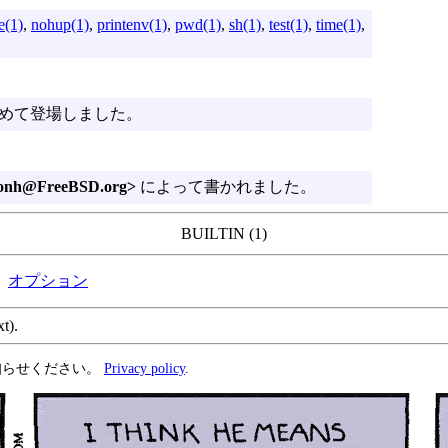
e(1)
,
nohup(1)
,
printenv(1)
,
pwd(1)
,
sh(1)
,
test(1)
,
time(1)
,
ではじめて登場しました。
donh@FreeBSD.org>
によって書かれました。
BUILTIN (1)
オプション
xt).
知らせください。
Privacy policy
.