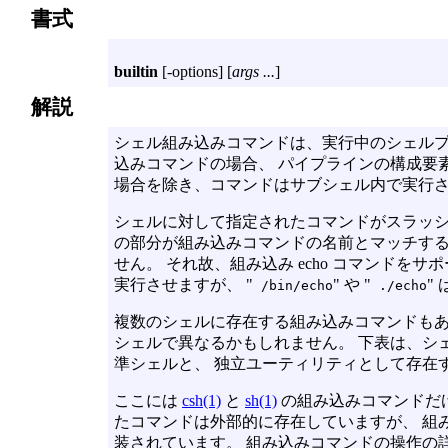
書式
builtin
[
-options
] [
args ...
]
解説
シェル組み込みコマンドは、実行中のシェル
込みコマンドの場合、 パイプラインの構成要
場合を除き、コマンドはサブシェル内で実行
シェルに対して指定されたコマンドがスラッシュ 
の部分が組み込みコマンドの名前とマッチする
せん。 それ故、組み込み echo コマンドをサ
実行させますが、 "
" や "
"
/bin/echo
./echo
複数のシェルに存在する組み込みコマンドもあ
シェルで異なるかもしれません。 下表は、シ
準シェルと、 独立ユーティリティとして存在
ここには
csh(1)
と
sh(1)
の組み込みコマンドだ
たコマンドは外部的に存在していますが、 組
装されています。 組み込みコマンドの操作の