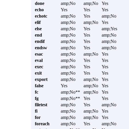
done
amp;No
amp;No
Yes
echo
Yes
Yes
Yes
echotc
amp;No
Yes
amp;No
elif
amp;No
amp;No
Yes
else
amp;No
Yes
amp;Yes
end
amp;No
Yes
amp;No
endif
amp;No
Yes
amp;No
endsw
amp;No
Yes
amp;No
esac
amp;No
amp;No
Yes
eval
amp;No
Yes
Yes
exec
amp;No
Yes
Yes
exit
amp;No
Yes
Yes
export
amp;No
amp;No
Yes
false
Yes
amp;No
Yes
fc
amp;No**
amp;No
Yes
fg
amp;No**
Yes
Yes
filetest
amp;No
Yes
amp;No
fi
amp;No
amp;No
Yes
for
amp;No
amp;No
Yes
foreach
amp;No
Yes
amp;No