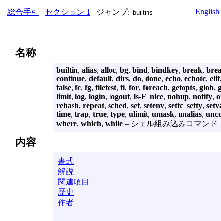
English
総合手引
セクション 1
ジャンプ:
名称
builtin
,
alias
,
alloc
,
bg
,
bind
,
bindkey
,
break
,
bre
continue
,
default
,
dirs
,
do
,
done
,
echo
,
echotc
,
elif
false
,
fc
,
fg
,
filetest
,
fi
,
for
,
foreach
,
getopts
,
glob
,
limit
,
log
,
login
,
logout
,
ls-F
,
nice
,
nohup
,
notify
,
o
rehash
,
repeat
,
sched
,
set
,
setenv
,
settc
,
setty
,
setv
time
,
trap
,
true
,
type
,
ulimit
,
umask
,
unalias
,
unc
where
,
which
,
while
– シェル組み込みコマンド
内容
書式
解説
関連項目
歴史
作者