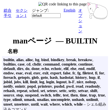
English
総合
セクシ
ジャンプ:
オ
手引
ョン 1
プ
シ
ョ
ン
manページ — BUILTIN
名称
builtin
,
alias
,
alloc
,
bg
,
bind
,
bindkey
,
break
,
breaksw
,
builtins
,
case
,
cd
,
chdir
,
command
,
complete
,
continue
,
default
,
dirs
,
do
,
done
,
echo
,
echotc
,
elif
,
else
,
end
,
endif
,
endsw
,
esac
,
eval
,
exec
,
exit
,
export
,
false
,
fc
,
fg
,
filetest
,
fi
,
for
,
foreach
,
getopts
,
glob
,
goto
,
hash
,
hashstat
,
history
,
hup
,
if
,
jobid
,
jobs
,
kill
,
limit
,
log
,
login
,
logout
,
ls-F
,
nice
,
nohup
,
notify
,
onintr
,
popd
,
printenv
,
pushd
,
pwd
,
read
,
readonly
,
rehash
,
repeat
,
sched
,
set
,
setenv
,
settc
,
setty
,
setvar
,
shift
,
source
,
stop
,
suspend
,
switch
,
telltc
,
test
,
then
,
time
,
trap
,
true
,
type
,
ulimit
,
umask
,
unalias
,
uncomplete
,
unhash
,
unlimit
,
unset
,
unsetenv
,
until
,
wait
,
where
,
which
,
while
– シェル組み
込みコマンド