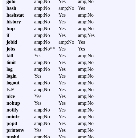
goto
amp;No
Yes
amp;No
hash
amp;No
amp;No
Yes
hashstat
amp;No
Yes
amp;No
history
amp;No
Yes
amp;No
hup
amp;No
Yes
amp;No
if
amp;No
Yes
amp;Yes
jobid
amp;No
amp;No
Yes
jobs
amp;No**
Yes
Yes
kill
Yes
Yes
amp;No
limit
amp;No
Yes
amp;No
log
amp;No
Yes
amp;No
login
Yes
Yes
amp;No
logout
amp;No
Yes
amp;No
ls-F
amp;No
Yes
amp;No
nice
Yes
Yes
amp;No
nohup
Yes
Yes
amp;No
notify
amp;No
Yes
amp;No
onintr
amp;No
Yes
amp;No
popd
amp;No
Yes
amp;No
printenv
Yes
Yes
amp;No
pushd
amp;No
Yes
amp;No