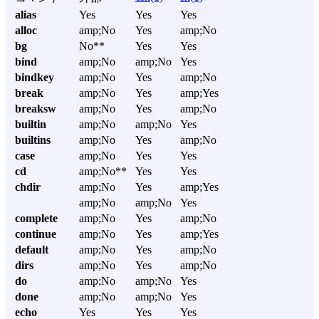
alias
Yes
Yes
Yes
alloc
amp;No
Yes
amp;No
bg
No**
Yes
Yes
bind
amp;No
amp;No
Yes
bindkey
amp;No
Yes
amp;No
break
amp;No
Yes
amp;Yes
breaksw
amp;No
Yes
amp;No
builtin
amp;No
amp;No
Yes
builtins
amp;No
Yes
amp;No
case
amp;No
Yes
Yes
cd
amp;No**
Yes
Yes
chdir
amp;No
Yes
amp;Yes
amp;No
amp;No
Yes
complete
amp;No
Yes
amp;No
continue
amp;No
Yes
amp;Yes
default
amp;No
Yes
amp;No
dirs
amp;No
Yes
amp;No
do
amp;No
amp;No
Yes
done
amp;No
amp;No
Yes
echo
Yes
Yes
Yes