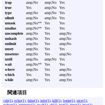
trap
amp;No
amp;No
Yes
true
Yes
amp;No
Yes
type
amp;No
amp;No
Yes
ulimit
amp;No
amp;No
Yes
umask
amp;No**
Yes
Yes
unalias
amp;No**
Yes
Yes
uncomplete
amp;No
Yes
amp;No
unhash
amp;No
Yes
amp;No
unlimit
amp;No
Yes
amp;No
unset
amp;No
Yes
Yes
unsetenv
amp;No
Yes
amp;No
until
amp;No
amp;No
Yes
wait
amp;No**
Yes
Yes
where
amp;No
Yes
amp;No
which
Yes
Yes
amp;No
while
amp;No
Yes
amp;Yes
関連項目
csh(1)
,
echo(1)
,
false(1)
,
info(1)
,
kill(1)
,
login(1)
,
nice(1)
,
nohup(1)
,
printenv(1)
,
pwd(1)
,
sh(1)
,
test(1)
,
time(1)
,
true(1)
,