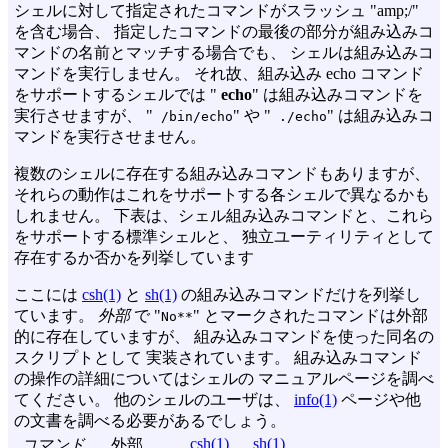
シェルに対して指定されたコマンドがスラッシュ "amp;/"
を含む場合、 指定したコマンドの最後の部分が組み込みコ
マンドの名前とマッチする場合でも、 シェルは組み込みコ
マンドを実行しません。 それ故、組み込み echo コマンド
をサポートするシェルでは "
echo
" は組み込みコマンドを
実行させますが、 "
" や "
" は組み込みコ
/bin/echo
./echo
マンドを実行させません。
複数のシェルに存在する組み込みコマンドもありますが、
それらの動作はこれをサポートする各シェルで異なるかも
しれません。 下表は、シェル組み込みコマンドと、これら
をサポートする標準シェルと、 独立ユーティリティとして
存在するか否かを列挙しています
ここには
csh(1)
と
sh(1)
の組み込みコマンドだけを列挙し
ています。
外部
で "
" とマークされたコマンドは外部
No**
的に存在していますが、 組み込みコマンドを使った同名の
スクリプトとして 実装されています。 組み込みコマンド
の操作の詳細についてはシェルの マニュアルページを調べ
てください。 他のシェルのユーザは、
info(1)
ページや他
の文書を調べる必要があるでしょう。
csh(1)
sh(1)
コマンド
外部