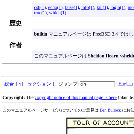
csh(1)
,
echo(1)
,
false(1)
,
info(1)
,
kill(1)
,
login(1)
,
nic
true(1)
,
which(1)
歴史
builtin
マニュアルページは FreeBSD 3.4 
作者
このマニュアルページは
Sheldon Hearn <shel
English
総合手引
セクション 1
ジャンプ:
Copyright:
The
copyright notice of this manual page is here
(plain te
このマニュアルページサービスについてのご意見は
Ben Bullock
にお