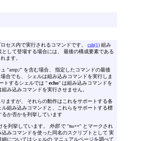
プロセス内で実行されるコマンドです。
csh(1)
組み
素として登場する場合には、 最後の構成要素である
されます。
"amp;/" を含む場合、 指定したコマンドの最後
場合でも、 シェルは組み込みコマンドを実行しま
ポートするシェルでは "
echo
" は組み込みコマンドを
 は組み込みコマンドを実行させません。
りますが、 それらの動作はこれをサポートする各
ェル組み込みコマンドと、これらをサポートする標
するか否かを列挙しています
けを列挙しています。
外部
で "
" とマークされ
No**
み込みコマンドを使った同名のスクリプトとして 実
詳細についてはシェルの マニュアルページを調べて