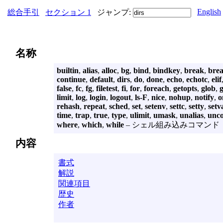
English
総合手引
セクション 1
ジャンプ:
名称
builtin
,
alias
,
alloc
,
bg
,
bind
,
bindkey
,
break
,
bre
continue
,
default
,
dirs
,
do
,
done
,
echo
,
echotc
,
elif
false
,
fc
,
fg
,
filetest
,
fi
,
for
,
foreach
,
getopts
,
glob
,
limit
,
log
,
login
,
logout
,
ls-F
,
nice
,
nohup
,
notify
,
o
rehash
,
repeat
,
sched
,
set
,
setenv
,
settc
,
setty
,
setv
time
,
trap
,
true
,
type
,
ulimit
,
umask
,
unalias
,
unc
where
,
which
,
while
– シェル組み込みコマンド
内容
書式
解説
関連項目
歴史
作者