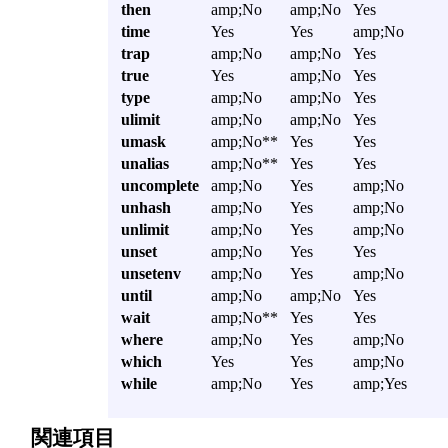
then
amp;No
amp;No
Yes
time
Yes
Yes
amp;No
trap
amp;No
amp;No
Yes
true
Yes
amp;No
Yes
type
amp;No
amp;No
Yes
ulimit
amp;No
amp;No
Yes
umask
amp;No**
Yes
Yes
unalias
amp;No**
Yes
Yes
uncomplete
amp;No
Yes
amp;No
unhash
amp;No
Yes
amp;No
unlimit
amp;No
Yes
amp;No
unset
amp;No
Yes
Yes
unsetenv
amp;No
Yes
amp;No
until
amp;No
amp;No
Yes
wait
amp;No**
Yes
Yes
where
amp;No
Yes
amp;No
which
Yes
Yes
amp;No
while
amp;No
Yes
amp;Yes
関連項目