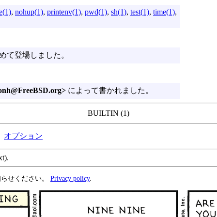
e(1)
,
nohup(1)
,
printenv(1)
,
pwd(1)
,
sh(1)
,
test(1)
,
time(1)
,
ではじめて登場しました。
donh@FreeBSD.org>
によって書かれました。
BUILTIN (1)
オプション
xt).
知らせください。
Privacy policy
.