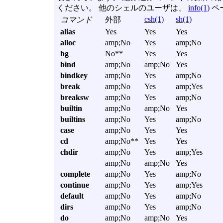
ください。 他のシェルのユーザは、
info(1)
ペ
csh(1)
sh(1)
コマンド
外部
alias
Yes
Yes
Yes
alloc
amp;No
Yes
amp;No
bg
No**
Yes
Yes
bind
amp;No
amp;No
Yes
bindkey
amp;No
Yes
amp;No
break
amp;No
Yes
amp;Yes
breaksw
amp;No
Yes
amp;No
builtin
amp;No
amp;No
Yes
builtins
amp;No
Yes
amp;No
case
amp;No
Yes
Yes
cd
amp;No**
Yes
Yes
chdir
amp;No
Yes
amp;Yes
amp;No
amp;No
Yes
complete
amp;No
Yes
amp;No
continue
amp;No
Yes
amp;Yes
default
amp;No
Yes
amp;No
dirs
amp;No
Yes
amp;No
do
amp;No
amp;No
Yes