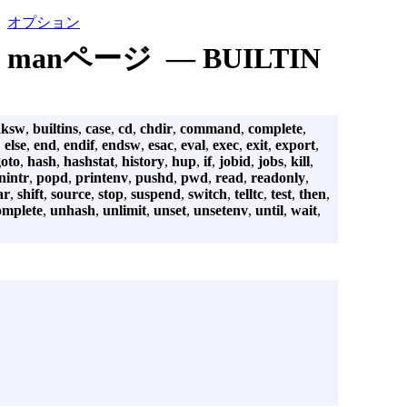
オプション
manページ — BUILTIN
aksw
,
builtins
,
case
,
cd
,
chdir
,
command
,
complete
,
,
else
,
end
,
endif
,
endsw
,
esac
,
eval
,
exec
,
exit
,
export
,
goto
,
hash
,
hashstat
,
history
,
hup
,
if
,
jobid
,
jobs
,
kill
,
nintr
,
popd
,
printenv
,
pushd
,
pwd
,
read
,
readonly
,
ar
,
shift
,
source
,
stop
,
suspend
,
switch
,
telltc
,
test
,
then
,
omplete
,
unhash
,
unlimit
,
unset
,
unsetenv
,
until
,
wait
,