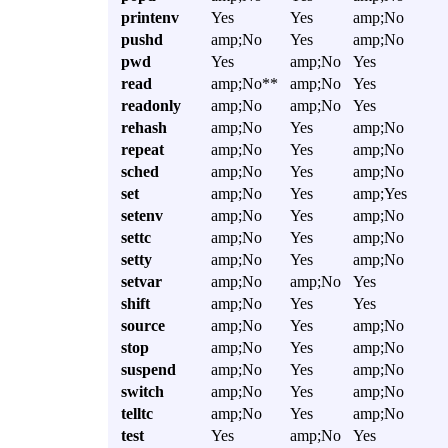
printenv
Yes
Yes
amp;No
pushd
amp;No
Yes
amp;No
pwd
Yes
amp;No
Yes
read
amp;No**
amp;No
Yes
readonly
amp;No
amp;No
Yes
rehash
amp;No
Yes
amp;No
repeat
amp;No
Yes
amp;No
sched
amp;No
Yes
amp;No
set
amp;No
Yes
amp;Yes
setenv
amp;No
Yes
amp;No
settc
amp;No
Yes
amp;No
setty
amp;No
Yes
amp;No
setvar
amp;No
amp;No
Yes
shift
amp;No
Yes
Yes
source
amp;No
Yes
amp;No
stop
amp;No
Yes
amp;No
suspend
amp;No
Yes
amp;No
switch
amp;No
Yes
amp;No
telltc
amp;No
Yes
amp;No
test
Yes
amp;No
Yes