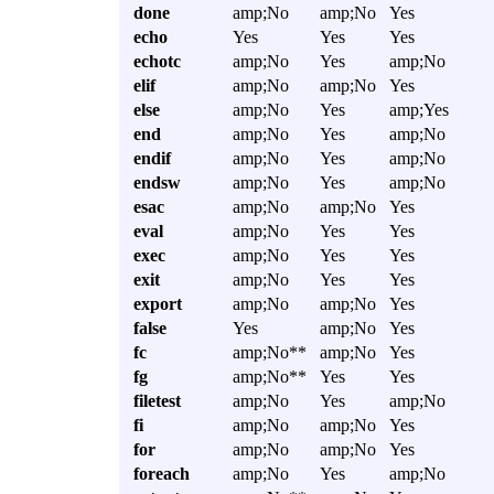
done
amp;No
amp;No
Yes
echo
Yes
Yes
Yes
echotc
amp;No
Yes
amp;No
elif
amp;No
amp;No
Yes
else
amp;No
Yes
amp;Yes
end
amp;No
Yes
amp;No
endif
amp;No
Yes
amp;No
endsw
amp;No
Yes
amp;No
esac
amp;No
amp;No
Yes
eval
amp;No
Yes
Yes
exec
amp;No
Yes
Yes
exit
amp;No
Yes
Yes
export
amp;No
amp;No
Yes
false
Yes
amp;No
Yes
fc
amp;No**
amp;No
Yes
fg
amp;No**
Yes
Yes
filetest
amp;No
Yes
amp;No
fi
amp;No
amp;No
Yes
for
amp;No
amp;No
Yes
foreach
amp;No
Yes
amp;No