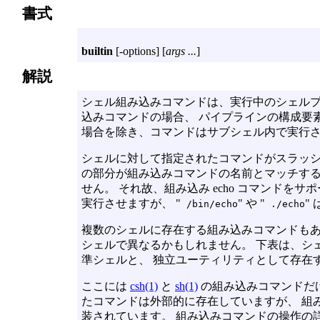
書式
builtin
[
-options
] [
args ...
]
解説
シェル組み込みコマンドは、実行中のシェル
込みコマンドの場合、 パイプラインの構成要
場合を除き、コマンドはサブシェル内で実行
シェルに対して指定されたコマンドがスラッシュ 
の部分が組み込みコマンドの名前とマッチする
せん。 それ故、組み込み echo コマンドをサ
実行させますが、 "
" や "
"
/bin/echo
./echo
複数のシェルに存在する組み込みコマンドもあ
シェルで異なるかもしれません。 下表は、シ
準シェルと、 独立ユーティリティとして存在
ここには
csh(1)
と
sh(1)
の組み込みコマンドだ
たコマンドは外部的に存在していますが、 組
装されています。 組み込みコマンドの操作の