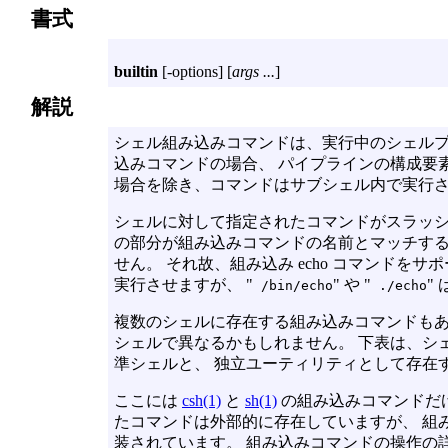
書式
builtin
[
-options
] [
args ...
]
解説
シェル組み込みコマンドは、実行中のシェル
込みコマンドの場合、 パイプラインの構成要
場合を除き、コマンドはサブシェル内で実行
シェルに対して指定されたコマンドがスラッシュ 
の部分が組み込みコマンドの名前とマッチする
せん。 それ故、組み込み echo コマンドをサ
実行させますが、 "
" や "
"
/bin/echo
./echo
複数のシェルに存在する組み込みコマンドもあ
シェルで異なるかもしれません。 下表は、シ
準シェルと、 独立ユーティリティとして存在
ここには
csh(1)
と
sh(1)
の組み込みコマンドだ
たコマンドは外部的に存在していますが、 組
装されています。 組み込みコマンドの操作の