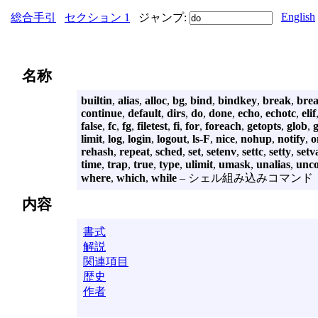
English
総合手引
セクション 1
ジャンプ:
名称
builtin
,
alias
,
alloc
,
bg
,
bind
,
bindkey
,
break
,
bre
continue
,
default
,
dirs
,
do
,
done
,
echo
,
echotc
,
elif
false
,
fc
,
fg
,
filetest
,
fi
,
for
,
foreach
,
getopts
,
glob
,
limit
,
log
,
login
,
logout
,
ls-F
,
nice
,
nohup
,
notify
,
o
rehash
,
repeat
,
sched
,
set
,
setenv
,
settc
,
setty
,
setv
time
,
trap
,
true
,
type
,
ulimit
,
umask
,
unalias
,
unc
where
,
which
,
while
– シェル組み込みコマンド
内容
書式
解説
関連項目
歴史
作者