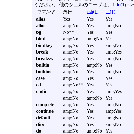
ください。 他のシェルのユーザは、
info(1)
ペ
csh(1)
sh(1)
コマンド
外部
alias
Yes
Yes
Yes
alloc
amp;No
Yes
amp;No
bg
No**
Yes
Yes
bind
amp;No
amp;No
Yes
bindkey
amp;No
Yes
amp;No
break
amp;No
Yes
amp;Yes
breaksw
amp;No
Yes
amp;No
builtin
amp;No
amp;No
Yes
builtins
amp;No
Yes
amp;No
case
amp;No
Yes
Yes
cd
amp;No**
Yes
Yes
chdir
amp;No
Yes
amp;Yes
amp;No
amp;No
Yes
complete
amp;No
Yes
amp;No
continue
amp;No
Yes
amp;Yes
default
amp;No
Yes
amp;No
dirs
amp;No
Yes
amp;No
do
amp;No
amp;No
Yes