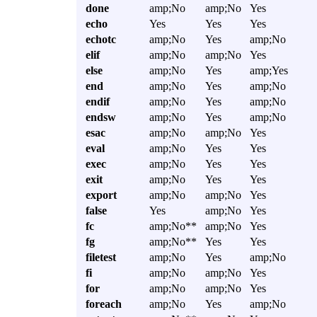
done
amp;No
amp;No
Yes
echo
Yes
Yes
Yes
echotc
amp;No
Yes
amp;No
elif
amp;No
amp;No
Yes
else
amp;No
Yes
amp;Yes
end
amp;No
Yes
amp;No
endif
amp;No
Yes
amp;No
endsw
amp;No
Yes
amp;No
esac
amp;No
amp;No
Yes
eval
amp;No
Yes
Yes
exec
amp;No
Yes
Yes
exit
amp;No
Yes
Yes
export
amp;No
amp;No
Yes
false
Yes
amp;No
Yes
fc
amp;No**
amp;No
Yes
fg
amp;No**
Yes
Yes
filetest
amp;No
Yes
amp;No
fi
amp;No
amp;No
Yes
for
amp;No
amp;No
Yes
foreach
amp;No
Yes
amp;No