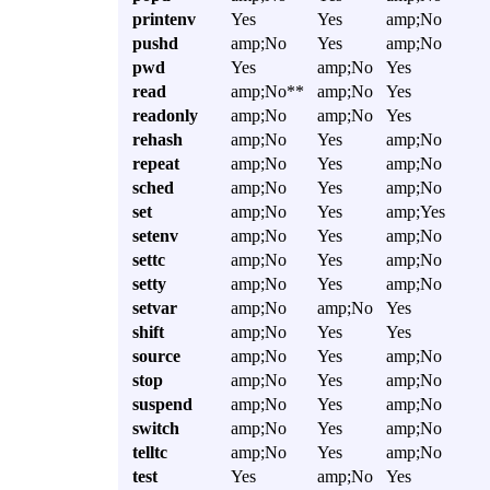
printenv
Yes
Yes
amp;No
pushd
amp;No
Yes
amp;No
pwd
Yes
amp;No
Yes
read
amp;No**
amp;No
Yes
readonly
amp;No
amp;No
Yes
rehash
amp;No
Yes
amp;No
repeat
amp;No
Yes
amp;No
sched
amp;No
Yes
amp;No
set
amp;No
Yes
amp;Yes
setenv
amp;No
Yes
amp;No
settc
amp;No
Yes
amp;No
setty
amp;No
Yes
amp;No
setvar
amp;No
amp;No
Yes
shift
amp;No
Yes
Yes
source
amp;No
Yes
amp;No
stop
amp;No
Yes
amp;No
suspend
amp;No
Yes
amp;No
switch
amp;No
Yes
amp;No
telltc
amp;No
Yes
amp;No
test
Yes
amp;No
Yes