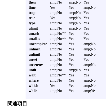
then
amp;No
amp;No
Yes
time
Yes
Yes
amp;No
trap
amp;No
amp;No
Yes
true
Yes
amp;No
Yes
type
amp;No
amp;No
Yes
ulimit
amp;No
amp;No
Yes
umask
amp;No**
Yes
Yes
unalias
amp;No**
Yes
Yes
uncomplete
amp;No
Yes
amp;No
unhash
amp;No
Yes
amp;No
unlimit
amp;No
Yes
amp;No
unset
amp;No
Yes
Yes
unsetenv
amp;No
Yes
amp;No
until
amp;No
amp;No
Yes
wait
amp;No**
Yes
Yes
where
amp;No
Yes
amp;No
which
Yes
Yes
amp;No
while
amp;No
Yes
amp;Yes
関連項目