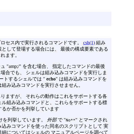
プロセス内で実行されるコマンドです。
csh(1)
組み
素として登場する場合には、 最後の構成要素である
されます。
"amp;/" を含む場合、 指定したコマンドの最後
場合でも、 シェルは組み込みコマンドを実行しま
ポートするシェルでは "
echo
" は組み込みコマンドを
 は組み込みコマンドを実行させません。
りますが、 それらの動作はこれをサポートする各
ェル組み込みコマンドと、これらをサポートする標
するか否かを列挙しています
けを列挙しています。
外部
で "
" とマークされ
No**
み込みコマンドを使った同名のスクリプトとして 実
詳細についてはシェルの マニュアルページを調べて