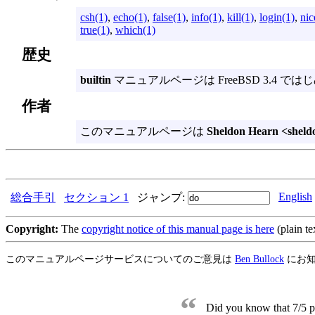
csh(1)
,
echo(1)
,
false(1)
,
info(1)
,
kill(1)
,
login(1)
,
nic
true(1)
,
which(1)
歴史
builtin
マニュアルページは FreeBSD 3.4 
作者
このマニュアルページは
Sheldon Hearn <shel
English
総合手引
セクション 1
ジャンプ:
Copyright:
The
copyright notice of this manual page is here
(plain te
このマニュアルページサービスについてのご意見は
Ben Bullock
にお
“
Did you know that 7/5 p