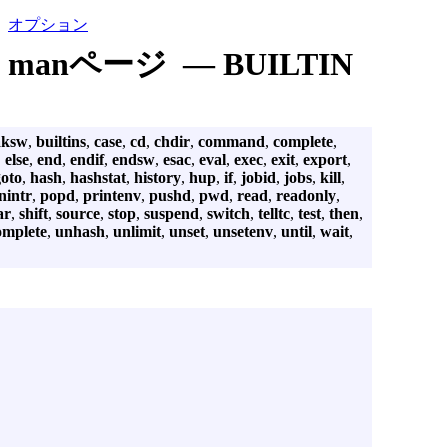
オプション
manページ — BUILTIN
aksw
,
builtins
,
case
,
cd
,
chdir
,
command
,
complete
,
,
else
,
end
,
endif
,
endsw
,
esac
,
eval
,
exec
,
exit
,
export
,
goto
,
hash
,
hashstat
,
history
,
hup
,
if
,
jobid
,
jobs
,
kill
,
nintr
,
popd
,
printenv
,
pushd
,
pwd
,
read
,
readonly
,
ar
,
shift
,
source
,
stop
,
suspend
,
switch
,
telltc
,
test
,
then
,
omplete
,
unhash
,
unlimit
,
unset
,
unsetenv
,
until
,
wait
,