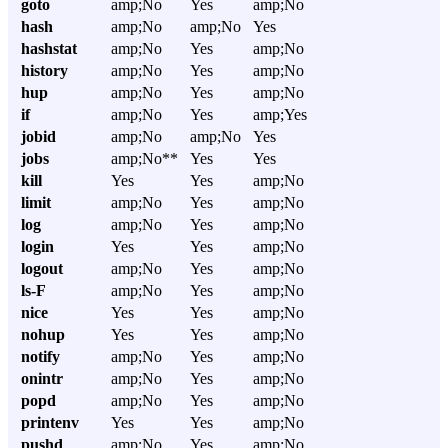
goto
amp;No
Yes
amp;No
hash
amp;No
amp;No
Yes
hashstat
amp;No
Yes
amp;No
history
amp;No
Yes
amp;No
hup
amp;No
Yes
amp;No
if
amp;No
Yes
amp;Yes
jobid
amp;No
amp;No
Yes
jobs
amp;No**
Yes
Yes
kill
Yes
Yes
amp;No
limit
amp;No
Yes
amp;No
log
amp;No
Yes
amp;No
login
Yes
Yes
amp;No
logout
amp;No
Yes
amp;No
ls-F
amp;No
Yes
amp;No
nice
Yes
Yes
amp;No
nohup
Yes
Yes
amp;No
notify
amp;No
Yes
amp;No
onintr
amp;No
Yes
amp;No
popd
amp;No
Yes
amp;No
printenv
Yes
Yes
amp;No
pushd
amp;No
Yes
amp;No