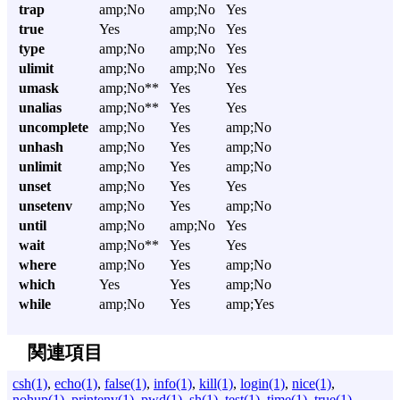
trap
amp;No
amp;No
Yes
true
Yes
amp;No
Yes
type
amp;No
amp;No
Yes
ulimit
amp;No
amp;No
Yes
umask
amp;No**
Yes
Yes
unalias
amp;No**
Yes
Yes
uncomplete
amp;No
Yes
amp;No
unhash
amp;No
Yes
amp;No
unlimit
amp;No
Yes
amp;No
unset
amp;No
Yes
Yes
unsetenv
amp;No
Yes
amp;No
until
amp;No
amp;No
Yes
wait
amp;No**
Yes
Yes
where
amp;No
Yes
amp;No
which
Yes
Yes
amp;No
while
amp;No
Yes
amp;Yes
関連項目
csh(1)
,
echo(1)
,
false(1)
,
info(1)
,
kill(1)
,
login(1)
,
nice(1)
,
nohup(1)
,
printenv(1)
,
pwd(1)
,
sh(1)
,
test(1)
,
time(1)
,
true(1)
,