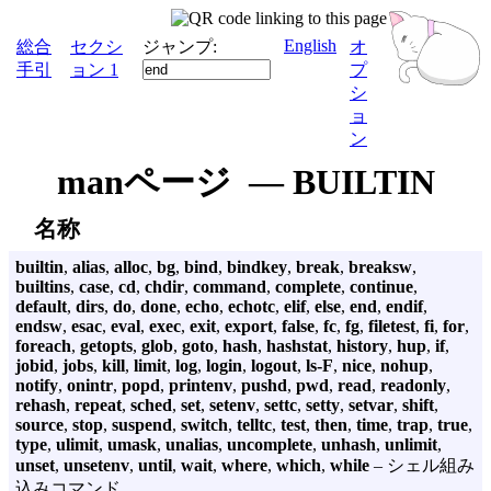
English
総合
セクシ
ジャンプ:
オ
手引
ョン 1
プ
シ
ョ
ン
manページ — BUILTIN
名称
builtin
,
alias
,
alloc
,
bg
,
bind
,
bindkey
,
break
,
breaksw
,
builtins
,
case
,
cd
,
chdir
,
command
,
complete
,
continue
,
default
,
dirs
,
do
,
done
,
echo
,
echotc
,
elif
,
else
,
end
,
endif
,
endsw
,
esac
,
eval
,
exec
,
exit
,
export
,
false
,
fc
,
fg
,
filetest
,
fi
,
for
,
foreach
,
getopts
,
glob
,
goto
,
hash
,
hashstat
,
history
,
hup
,
if
,
jobid
,
jobs
,
kill
,
limit
,
log
,
login
,
logout
,
ls-F
,
nice
,
nohup
,
notify
,
onintr
,
popd
,
printenv
,
pushd
,
pwd
,
read
,
readonly
,
rehash
,
repeat
,
sched
,
set
,
setenv
,
settc
,
setty
,
setvar
,
shift
,
source
,
stop
,
suspend
,
switch
,
telltc
,
test
,
then
,
time
,
trap
,
true
,
type
,
ulimit
,
umask
,
unalias
,
uncomplete
,
unhash
,
unlimit
,
unset
,
unsetenv
,
until
,
wait
,
where
,
which
,
while
– シェル組み
込みコマンド