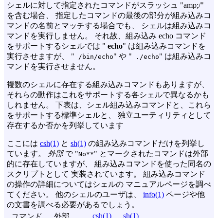
シェルに対して指定されたコマンドがスラッシュ "amp;/"
を含む場合、 指定したコマンドの最後の部分が組み込みコ
マンドの名前とマッチする場合でも、 シェルは組み込みコ
マンドを実行しません。 それ故、組み込み echo コマンド
をサポートするシェルでは "
echo
" は組み込みコマンドを
実行させますが、 "
" や "
" は組み込みコ
/bin/echo
./echo
マンドを実行させません。
複数のシェルに存在する組み込みコマンドもありますが、
それらの動作はこれをサポートする各シェルで異なるかも
しれません。 下表は、シェル組み込みコマンドと、これら
をサポートする標準シェルと、 独立ユーティリティとして
存在するか否かを列挙しています
ここには
csh(1)
と
sh(1)
の組み込みコマンドだけを列挙し
ています。
外部
で "
" とマークされたコマンドは外部
No**
的に存在していますが、 組み込みコマンドを使った同名の
スクリプトとして 実装されています。 組み込みコマンド
の操作の詳細についてはシェルの マニュアルページを調べ
てください。 他のシェルのユーザは、
info(1)
ページや他
の文書を調べる必要があるでしょう。
csh(1)
sh(1)
コマンド
外部