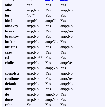
alias
Yes
Yes
Yes
alloc
amp;No
Yes
amp;No
bg
No**
Yes
Yes
bind
amp;No
amp;No
Yes
bindkey
amp;No
Yes
amp;No
break
amp;No
Yes
amp;Yes
breaksw
amp;No
Yes
amp;No
builtin
amp;No
amp;No
Yes
builtins
amp;No
Yes
amp;No
case
amp;No
Yes
Yes
cd
amp;No**
Yes
Yes
chdir
amp;No
Yes
amp;Yes
amp;No
amp;No
Yes
complete
amp;No
Yes
amp;No
continue
amp;No
Yes
amp;Yes
default
amp;No
Yes
amp;No
dirs
amp;No
Yes
amp;No
do
amp;No
amp;No
Yes
done
amp;No
amp;No
Yes
echo
Yes
Yes
Yes