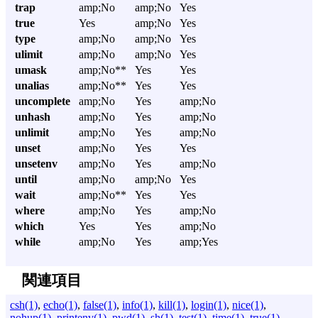
trap
amp;No
amp;No
Yes
true
Yes
amp;No
Yes
type
amp;No
amp;No
Yes
ulimit
amp;No
amp;No
Yes
umask
amp;No**
Yes
Yes
unalias
amp;No**
Yes
Yes
uncomplete
amp;No
Yes
amp;No
unhash
amp;No
Yes
amp;No
unlimit
amp;No
Yes
amp;No
unset
amp;No
Yes
Yes
unsetenv
amp;No
Yes
amp;No
until
amp;No
amp;No
Yes
wait
amp;No**
Yes
Yes
where
amp;No
Yes
amp;No
which
Yes
Yes
amp;No
while
amp;No
Yes
amp;Yes
関連項目
csh(1)
,
echo(1)
,
false(1)
,
info(1)
,
kill(1)
,
login(1)
,
nice(1)
,
nohup(1)
,
printenv(1)
,
pwd(1)
,
sh(1)
,
test(1)
,
time(1)
,
true(1)
,