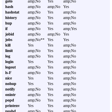
goto
amp;No
Yes
amp;No
hash
amp;No
amp;No
Yes
hashstat
amp;No
Yes
amp;No
history
amp;No
Yes
amp;No
hup
amp;No
Yes
amp;No
if
amp;No
Yes
amp;Yes
jobid
amp;No
amp;No
Yes
jobs
amp;No**
Yes
Yes
kill
Yes
Yes
amp;No
limit
amp;No
Yes
amp;No
log
amp;No
Yes
amp;No
login
Yes
Yes
amp;No
logout
amp;No
Yes
amp;No
ls-F
amp;No
Yes
amp;No
nice
Yes
Yes
amp;No
nohup
Yes
Yes
amp;No
notify
amp;No
Yes
amp;No
onintr
amp;No
Yes
amp;No
popd
amp;No
Yes
amp;No
printenv
Yes
Yes
amp;No
pushd
amp;No
Yes
amp;No