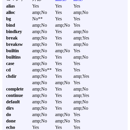
alias
Yes
Yes
Yes
alloc
amp;No
Yes
amp;No
bg
No**
Yes
Yes
bind
amp;No
amp;No
Yes
bindkey
amp;No
Yes
amp;No
break
amp;No
Yes
amp;Yes
breaksw
amp;No
Yes
amp;No
builtin
amp;No
amp;No
Yes
builtins
amp;No
Yes
amp;No
case
amp;No
Yes
Yes
cd
amp;No**
Yes
Yes
chdir
amp;No
Yes
amp;Yes
amp;No
amp;No
Yes
complete
amp;No
Yes
amp;No
continue
amp;No
Yes
amp;Yes
default
amp;No
Yes
amp;No
dirs
amp;No
Yes
amp;No
do
amp;No
amp;No
Yes
done
amp;No
amp;No
Yes
echo
Yes
Yes
Yes