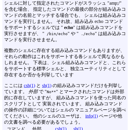
シェルに対して指定されたコマンドがスラッシュ "amp;/"
を含む場合、 指定したコマンドの最後の部分が組み込みコ
マンドの名前とマッチする場合でも、 シェルは組み込みコ
マンドを実行しません。 それ故、組み込み echo コマンド
をサポートするシェルでは "
echo
" は組み込みコマンドを
実行させますが、 "
" や "
" は組み込みコ
/bin/echo
./echo
マンドを実行させません。
複数のシェルに存在する組み込みコマンドもありますが、
それらの動作はこれをサポートする各シェルで異なるかも
しれません。 下表は、シェル組み込みコマンドと、これら
をサポートする標準シェルと、 独立ユーティリティとして
存在するか否かを列挙しています
ここには
csh(1)
と
sh(1)
の組み込みコマンドだけを列挙し
ています。
外部
で "
" とマークされたコマンドは外部
No**
的に存在していますが、 組み込みコマンドを使った同名の
スクリプトとして 実装されています。 組み込みコマンド
の操作の詳細についてはシェルの マニュアルページを調べ
てください。 他のシェルのユーザは、
info(1)
ページや他
の文書を調べる必要があるでしょう。
csh(1)
sh(1)
コマンド
外部