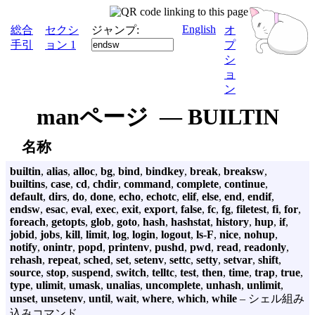
English
総合
セクシ
ジャンプ:
オ
手引
ョン 1
プ
シ
ョ
ン
manページ — BUILTIN
名称
builtin
,
alias
,
alloc
,
bg
,
bind
,
bindkey
,
break
,
breaksw
,
builtins
,
case
,
cd
,
chdir
,
command
,
complete
,
continue
,
default
,
dirs
,
do
,
done
,
echo
,
echotc
,
elif
,
else
,
end
,
endif
,
endsw
,
esac
,
eval
,
exec
,
exit
,
export
,
false
,
fc
,
fg
,
filetest
,
fi
,
for
,
foreach
,
getopts
,
glob
,
goto
,
hash
,
hashstat
,
history
,
hup
,
if
,
jobid
,
jobs
,
kill
,
limit
,
log
,
login
,
logout
,
ls-F
,
nice
,
nohup
,
notify
,
onintr
,
popd
,
printenv
,
pushd
,
pwd
,
read
,
readonly
,
rehash
,
repeat
,
sched
,
set
,
setenv
,
settc
,
setty
,
setvar
,
shift
,
source
,
stop
,
suspend
,
switch
,
telltc
,
test
,
then
,
time
,
trap
,
true
,
type
,
ulimit
,
umask
,
unalias
,
uncomplete
,
unhash
,
unlimit
,
unset
,
unsetenv
,
until
,
wait
,
where
,
which
,
while
– シェル組み
込みコマンド