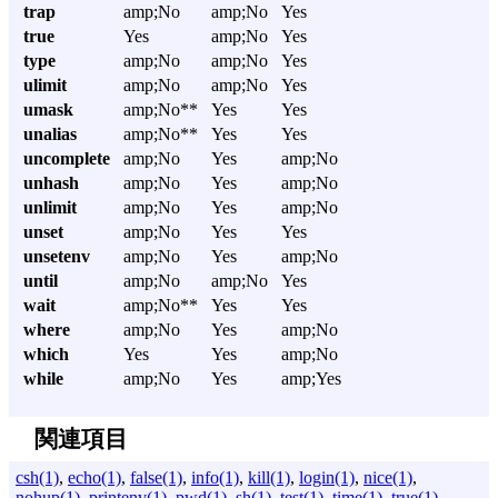
trap
amp;No
amp;No
Yes
true
Yes
amp;No
Yes
type
amp;No
amp;No
Yes
ulimit
amp;No
amp;No
Yes
umask
amp;No**
Yes
Yes
unalias
amp;No**
Yes
Yes
uncomplete
amp;No
Yes
amp;No
unhash
amp;No
Yes
amp;No
unlimit
amp;No
Yes
amp;No
unset
amp;No
Yes
Yes
unsetenv
amp;No
Yes
amp;No
until
amp;No
amp;No
Yes
wait
amp;No**
Yes
Yes
where
amp;No
Yes
amp;No
which
Yes
Yes
amp;No
while
amp;No
Yes
amp;Yes
関連項目
csh(1)
,
echo(1)
,
false(1)
,
info(1)
,
kill(1)
,
login(1)
,
nice(1)
,
nohup(1)
,
printenv(1)
,
pwd(1)
,
sh(1)
,
test(1)
,
time(1)
,
true(1)
,