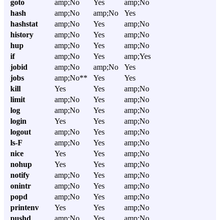
goto
amp;No
Yes
amp;No
hash
amp;No
amp;No
Yes
hashstat
amp;No
Yes
amp;No
history
amp;No
Yes
amp;No
hup
amp;No
Yes
amp;No
if
amp;No
Yes
amp;Yes
jobid
amp;No
amp;No
Yes
jobs
amp;No**
Yes
Yes
kill
Yes
Yes
amp;No
limit
amp;No
Yes
amp;No
log
amp;No
Yes
amp;No
login
Yes
Yes
amp;No
logout
amp;No
Yes
amp;No
ls-F
amp;No
Yes
amp;No
nice
Yes
Yes
amp;No
nohup
Yes
Yes
amp;No
notify
amp;No
Yes
amp;No
onintr
amp;No
Yes
amp;No
popd
amp;No
Yes
amp;No
printenv
Yes
Yes
amp;No
pushd
amp;No
Yes
amp;No