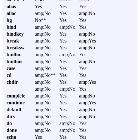
alias
Yes
Yes
Yes
alloc
amp;No
Yes
amp;No
bg
No**
Yes
Yes
bind
amp;No
amp;No
Yes
bindkey
amp;No
Yes
amp;No
break
amp;No
Yes
amp;Yes
breaksw
amp;No
Yes
amp;No
builtin
amp;No
amp;No
Yes
builtins
amp;No
Yes
amp;No
case
amp;No
Yes
Yes
cd
amp;No**
Yes
Yes
chdir
amp;No
Yes
amp;Yes
amp;No
amp;No
Yes
complete
amp;No
Yes
amp;No
continue
amp;No
Yes
amp;Yes
default
amp;No
Yes
amp;No
dirs
amp;No
Yes
amp;No
do
amp;No
amp;No
Yes
done
amp;No
amp;No
Yes
echo
Yes
Yes
Yes