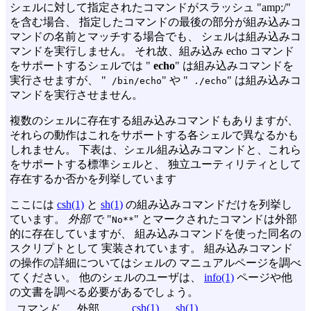
シェルに対して指定されたコマンドがスラッシュ "amp;/"
を含む場合、 指定したコマンドの最後の部分が組み込みコ
マンドの名前とマッチする場合でも、 シェルは組み込みコ
マンドを実行しません。 それ故、組み込み echo コマンド
をサポートするシェルでは "
echo
" は組み込みコマンドを
実行させますが、 "
" や "
" は組み込みコ
/bin/echo
./echo
マンドを実行させません。
複数のシェルに存在する組み込みコマンドもありますが、
それらの動作はこれをサポートする各シェルで異なるかも
しれません。 下表は、シェル組み込みコマンドと、これら
をサポートする標準シェルと、 独立ユーティリティとして
存在するか否かを列挙しています
ここには
csh(1)
と
sh(1)
の組み込みコマンドだけを列挙し
ています。
外部
で "
" とマークされたコマンドは外部
No**
的に存在していますが、 組み込みコマンドを使った同名の
スクリプトとして 実装されています。 組み込みコマンド
の操作の詳細についてはシェルの マニュアルページを調べ
てください。 他のシェルのユーザは、
info(1)
ページや他
の文書を調べる必要があるでしょう。
csh(1)
sh(1)
コマンド
外部