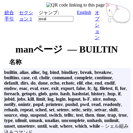
English
総合
セクシ
ジャンプ:
オ
手引
ョン 1
プ
シ
ョ
ン
manページ — BUILTIN
名称
builtin
,
alias
,
alloc
,
bg
,
bind
,
bindkey
,
break
,
breaksw
,
builtins
,
case
,
cd
,
chdir
,
command
,
complete
,
continue
,
default
,
dirs
,
do
,
done
,
echo
,
echotc
,
elif
,
else
,
end
,
endif
,
endsw
,
esac
,
eval
,
exec
,
exit
,
export
,
false
,
fc
,
fg
,
filetest
,
fi
,
for
,
foreach
,
getopts
,
glob
,
goto
,
hash
,
hashstat
,
history
,
hup
,
if
,
jobid
,
jobs
,
kill
,
limit
,
log
,
login
,
logout
,
ls-F
,
nice
,
nohup
,
notify
,
onintr
,
popd
,
printenv
,
pushd
,
pwd
,
read
,
readonly
,
rehash
,
repeat
,
sched
,
set
,
setenv
,
settc
,
setty
,
setvar
,
shift
,
source
,
stop
,
suspend
,
switch
,
telltc
,
test
,
then
,
time
,
trap
,
true
,
type
,
ulimit
,
umask
,
unalias
,
uncomplete
,
unhash
,
unlimit
,
unset
,
unsetenv
,
until
,
wait
,
where
,
which
,
while
– シェル組み
込みコマンド