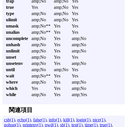
trap
amp;No
amp;No
Yes
true
Yes
amp;No
Yes
type
amp;No
amp;No
Yes
ulimit
amp;No
amp;No
Yes
umask
amp;No**
Yes
Yes
unalias
amp;No**
Yes
Yes
uncomplete
amp;No
Yes
amp;No
unhash
amp;No
Yes
amp;No
unlimit
amp;No
Yes
amp;No
unset
amp;No
Yes
Yes
unsetenv
amp;No
Yes
amp;No
until
amp;No
amp;No
Yes
wait
amp;No**
Yes
Yes
where
amp;No
Yes
amp;No
which
Yes
Yes
amp;No
while
amp;No
Yes
amp;Yes
関連項目
csh(1)
,
echo(1)
,
false(1)
,
info(1)
,
kill(1)
,
login(1)
,
nice(1)
,
nohup(1)
,
printenv(1)
,
pwd(1)
,
sh(1)
,
test(1)
,
time(1)
,
true(1)
,