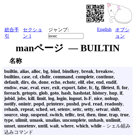
English
総合手
セクショ
ジャンプ:
オプシ
引
ン 1
ョン
manページ — BUILTIN
名称
builtin
,
alias
,
alloc
,
bg
,
bind
,
bindkey
,
break
,
breaksw
,
builtins
,
case
,
cd
,
chdir
,
command
,
complete
,
continue
,
default
,
dirs
,
do
,
done
,
echo
,
echotc
,
elif
,
else
,
end
,
endif
,
endsw
,
esac
,
eval
,
exec
,
exit
,
export
,
false
,
fc
,
fg
,
filetest
,
fi
,
for
,
foreach
,
getopts
,
glob
,
goto
,
hash
,
hashstat
,
history
,
hup
,
if
,
jobid
,
jobs
,
kill
,
limit
,
log
,
login
,
logout
,
ls-F
,
nice
,
nohup
,
notify
,
onintr
,
popd
,
printenv
,
pushd
,
pwd
,
read
,
readonly
,
rehash
,
repeat
,
sched
,
set
,
setenv
,
settc
,
setty
,
setvar
,
shift
,
source
,
stop
,
suspend
,
switch
,
telltc
,
test
,
then
,
time
,
trap
,
true
,
type
,
ulimit
,
umask
,
unalias
,
uncomplete
,
unhash
,
unlimit
,
unset
,
unsetenv
,
until
,
wait
,
where
,
which
,
while
– シェル組み
込みコマンド