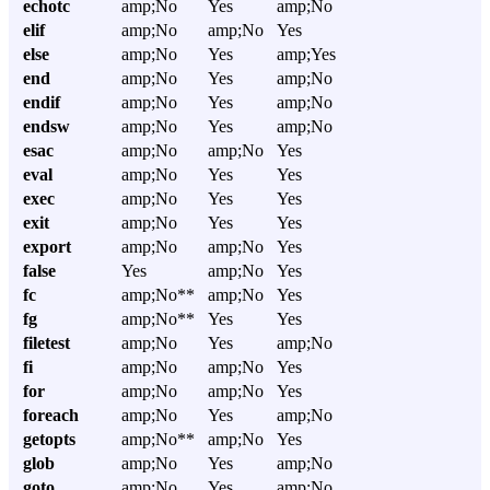
echotc
amp;No
Yes
amp;No
elif
amp;No
amp;No
Yes
else
amp;No
Yes
amp;Yes
end
amp;No
Yes
amp;No
endif
amp;No
Yes
amp;No
endsw
amp;No
Yes
amp;No
esac
amp;No
amp;No
Yes
eval
amp;No
Yes
Yes
exec
amp;No
Yes
Yes
exit
amp;No
Yes
Yes
export
amp;No
amp;No
Yes
false
Yes
amp;No
Yes
fc
amp;No**
amp;No
Yes
fg
amp;No**
Yes
Yes
filetest
amp;No
Yes
amp;No
fi
amp;No
amp;No
Yes
for
amp;No
amp;No
Yes
foreach
amp;No
Yes
amp;No
getopts
amp;No**
amp;No
Yes
glob
amp;No
Yes
amp;No
goto
amp;No
Yes
amp;No