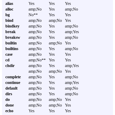
alias
Yes
Yes
Yes
alloc
amp;No
Yes
amp;No
bg
No**
Yes
Yes
bind
amp;No
amp;No
Yes
bindkey
amp;No
Yes
amp;No
break
amp;No
Yes
amp;Yes
breaksw
amp;No
Yes
amp;No
builtin
amp;No
amp;No
Yes
builtins
amp;No
Yes
amp;No
case
amp;No
Yes
Yes
cd
amp;No**
Yes
Yes
chdir
amp;No
Yes
amp;Yes
amp;No
amp;No
Yes
complete
amp;No
Yes
amp;No
continue
amp;No
Yes
amp;Yes
default
amp;No
Yes
amp;No
dirs
amp;No
Yes
amp;No
do
amp;No
amp;No
Yes
done
amp;No
amp;No
Yes
echo
Yes
Yes
Yes