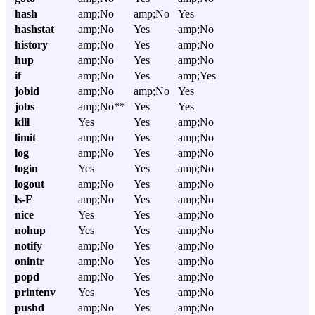
hash
amp;No
amp;No
Yes
hashstat
amp;No
Yes
amp;No
history
amp;No
Yes
amp;No
hup
amp;No
Yes
amp;No
if
amp;No
Yes
amp;Yes
jobid
amp;No
amp;No
Yes
jobs
amp;No**
Yes
Yes
kill
Yes
Yes
amp;No
limit
amp;No
Yes
amp;No
log
amp;No
Yes
amp;No
login
Yes
Yes
amp;No
logout
amp;No
Yes
amp;No
ls-F
amp;No
Yes
amp;No
nice
Yes
Yes
amp;No
nohup
Yes
Yes
amp;No
notify
amp;No
Yes
amp;No
onintr
amp;No
Yes
amp;No
popd
amp;No
Yes
amp;No
printenv
Yes
Yes
amp;No
pushd
amp;No
Yes
amp;No