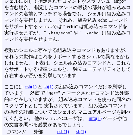
シェルに対して指定されたコマンドがスラッシュ "amp;/"
を含む場合、 指定したコマンドの最後の部分が組み込みコ
マンドの名前とマッチする場合でも、 シェルは組み込みコ
マンドを実行しません。 それ故、組み込み echo コマンド
をサポートするシェルでは "
echo
" は組み込みコマンドを
実行させますが、 "
" や "
" は組み込みコ
/bin/echo
./echo
マンドを実行させません。
複数のシェルに存在する組み込みコマンドもありますが、
それらの動作はこれをサポートする各シェルで異なるかも
しれません。 下表は、シェル組み込みコマンドと、これら
をサポートする標準シェルと、 独立ユーティリティとして
存在するか否かを列挙しています
ここには
csh(1)
と
sh(1)
の組み込みコマンドだけを列挙し
ています。
外部
で "
" とマークされたコマンドは外部
No**
的に存在していますが、 組み込みコマンドを使った同名の
スクリプトとして 実装されています。 組み込みコマンド
の操作の詳細についてはシェルの マニュアルページを調べ
てください。 他のシェルのユーザは、
info(1)
ページや他
の文書を調べる必要があるでしょう。
csh(1)
sh(1)
コマンド
外部