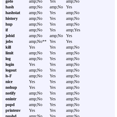
goto
amp;No
Yes
amp;No
hash
amp;No
amp;No
Yes
hashstat
amp;No
Yes
amp;No
history
amp;No
Yes
amp;No
hup
amp;No
Yes
amp;No
if
amp;No
Yes
amp;Yes
jobid
amp;No
amp;No
Yes
jobs
amp;No**
Yes
Yes
kill
Yes
Yes
amp;No
limit
amp;No
Yes
amp;No
log
amp;No
Yes
amp;No
login
Yes
Yes
amp;No
logout
amp;No
Yes
amp;No
ls-F
amp;No
Yes
amp;No
nice
Yes
Yes
amp;No
nohup
Yes
Yes
amp;No
notify
amp;No
Yes
amp;No
onintr
amp;No
Yes
amp;No
popd
amp;No
Yes
amp;No
printenv
Yes
Yes
amp;No
pushd
amp;No
Yes
amp;No