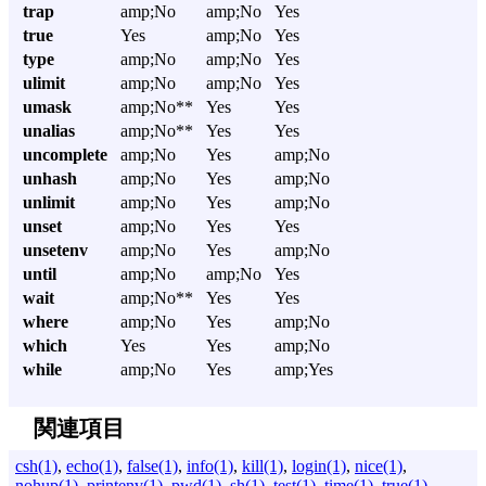
trap
amp;No
amp;No
Yes
true
Yes
amp;No
Yes
type
amp;No
amp;No
Yes
ulimit
amp;No
amp;No
Yes
umask
amp;No**
Yes
Yes
unalias
amp;No**
Yes
Yes
uncomplete
amp;No
Yes
amp;No
unhash
amp;No
Yes
amp;No
unlimit
amp;No
Yes
amp;No
unset
amp;No
Yes
Yes
unsetenv
amp;No
Yes
amp;No
until
amp;No
amp;No
Yes
wait
amp;No**
Yes
Yes
where
amp;No
Yes
amp;No
which
Yes
Yes
amp;No
while
amp;No
Yes
amp;Yes
関連項目
csh(1)
,
echo(1)
,
false(1)
,
info(1)
,
kill(1)
,
login(1)
,
nice(1)
,
nohup(1)
,
printenv(1)
,
pwd(1)
,
sh(1)
,
test(1)
,
time(1)
,
true(1)
,