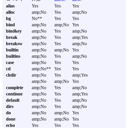
alias
Yes
Yes
Yes
alloc
amp;No
Yes
amp;No
bg
No**
Yes
Yes
bind
amp;No
amp;No
Yes
bindkey
amp;No
Yes
amp;No
break
amp;No
Yes
amp;Yes
breaksw
amp;No
Yes
amp;No
builtin
amp;No
amp;No
Yes
builtins
amp;No
Yes
amp;No
case
amp;No
Yes
Yes
cd
amp;No**
Yes
Yes
chdir
amp;No
Yes
amp;Yes
amp;No
amp;No
Yes
complete
amp;No
Yes
amp;No
continue
amp;No
Yes
amp;Yes
default
amp;No
Yes
amp;No
dirs
amp;No
Yes
amp;No
do
amp;No
amp;No
Yes
done
amp;No
amp;No
Yes
echo
Yes
Yes
Yes