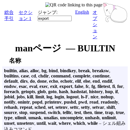
English
総合
セクシ
ジャンプ:
オ
手引
ョン 1
プ
シ
ョ
ン
manページ — BUILTIN
名称
builtin
,
alias
,
alloc
,
bg
,
bind
,
bindkey
,
break
,
breaksw
,
builtins
,
case
,
cd
,
chdir
,
command
,
complete
,
continue
,
default
,
dirs
,
do
,
done
,
echo
,
echotc
,
elif
,
else
,
end
,
endif
,
endsw
,
esac
,
eval
,
exec
,
exit
,
export
,
false
,
fc
,
fg
,
filetest
,
fi
,
for
,
foreach
,
getopts
,
glob
,
goto
,
hash
,
hashstat
,
history
,
hup
,
if
,
jobid
,
jobs
,
kill
,
limit
,
log
,
login
,
logout
,
ls-F
,
nice
,
nohup
,
notify
,
onintr
,
popd
,
printenv
,
pushd
,
pwd
,
read
,
readonly
,
rehash
,
repeat
,
sched
,
set
,
setenv
,
settc
,
setty
,
setvar
,
shift
,
source
,
stop
,
suspend
,
switch
,
telltc
,
test
,
then
,
time
,
trap
,
true
,
type
,
ulimit
,
umask
,
unalias
,
uncomplete
,
unhash
,
unlimit
,
unset
,
unsetenv
,
until
,
wait
,
where
,
which
,
while
– シェル組み
込みコマンド