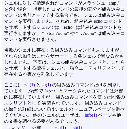
シェルに対して指定されたコマンドがスラッシュ "amp;/"
を含む場合、 指定したコマンドの最後の部分が組み込みコ
マンドの名前とマッチする場合でも、 シェルは組み込みコ
マンドを実行しません。 それ故、組み込み echo コマンド
をサポートするシェルでは "
echo
" は組み込みコマンドを
実行させますが、 "
" や "
" は組み込みコ
/bin/echo
./echo
マンドを実行させません。
複数のシェルに存在する組み込みコマンドもありますが、
それらの動作はこれをサポートする各シェルで異なるかも
しれません。 下表は、シェル組み込みコマンドと、これら
をサポートする標準シェルと、 独立ユーティリティとして
存在するか否かを列挙しています
ここには
csh(1)
と
sh(1)
の組み込みコマンドだけを列挙し
ています。
外部
で "
" とマークされたコマンドは外部
No**
的に存在していますが、 組み込みコマンドを使った同名の
スクリプトとして 実装されています。 組み込みコマンド
の操作の詳細についてはシェルの マニュアルページを調べ
てください。 他のシェルのユーザは、
info(1)
ページや他
の文書を調べる必要があるでしょう。
csh(1)
sh(1)
コマンド
外部