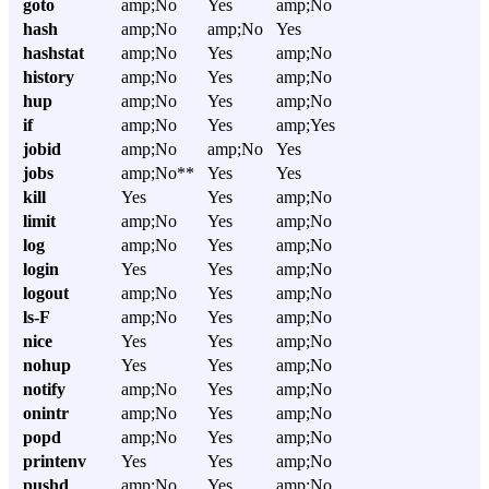
goto
amp;No
Yes
amp;No
hash
amp;No
amp;No
Yes
hashstat
amp;No
Yes
amp;No
history
amp;No
Yes
amp;No
hup
amp;No
Yes
amp;No
if
amp;No
Yes
amp;Yes
jobid
amp;No
amp;No
Yes
jobs
amp;No**
Yes
Yes
kill
Yes
Yes
amp;No
limit
amp;No
Yes
amp;No
log
amp;No
Yes
amp;No
login
Yes
Yes
amp;No
logout
amp;No
Yes
amp;No
ls-F
amp;No
Yes
amp;No
nice
Yes
Yes
amp;No
nohup
Yes
Yes
amp;No
notify
amp;No
Yes
amp;No
onintr
amp;No
Yes
amp;No
popd
amp;No
Yes
amp;No
printenv
Yes
Yes
amp;No
pushd
amp;No
Yes
amp;No