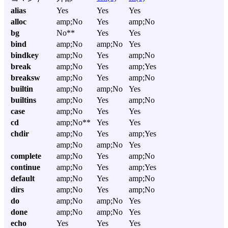
alias
Yes
Yes
Yes
alloc
amp;No
Yes
amp;No
bg
No**
Yes
Yes
bind
amp;No
amp;No
Yes
bindkey
amp;No
Yes
amp;No
break
amp;No
Yes
amp;Yes
breaksw
amp;No
Yes
amp;No
builtin
amp;No
amp;No
Yes
builtins
amp;No
Yes
amp;No
case
amp;No
Yes
Yes
cd
amp;No**
Yes
Yes
chdir
amp;No
Yes
amp;Yes
amp;No
amp;No
Yes
complete
amp;No
Yes
amp;No
continue
amp;No
Yes
amp;Yes
default
amp;No
Yes
amp;No
dirs
amp;No
Yes
amp;No
do
amp;No
amp;No
Yes
done
amp;No
amp;No
Yes
echo
Yes
Yes
Yes