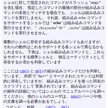
シェルに対して指定されたコマンドがスラッシュ "amp;/"
を含む場合、 指定したコマンドの最後の部分が組み込みコ
マンドの名前とマッチする場合でも、 シェルは組み込みコ
マンドを実行しません。 それ故、組み込み echo コマンド
をサポートするシェルでは "
echo
" は組み込みコマンドを
実行させますが、 "
" や "
" は組み込みコ
/bin/echo
./echo
マンドを実行させません。
複数のシェルに存在する組み込みコマンドもありますが、
それらの動作はこれをサポートする各シェルで異なるかも
しれません。 下表は、シェル組み込みコマンドと、これら
をサポートする標準シェルと、 独立ユーティリティとして
存在するか否かを列挙しています
ここには
csh(1)
と
sh(1)
の組み込みコマンドだけを列挙し
ています。
外部
で "
" とマークされたコマンドは外部
No**
的に存在していますが、 組み込みコマンドを使った同名の
スクリプトとして 実装されています。 組み込みコマンド
の操作の詳細についてはシェルの マニュアルページを調べ
てください。 他のシェルのユーザは、
info(1)
ページや他
の文書を調べる必要があるでしょう。
csh(1)
sh(1)
コマンド
外部