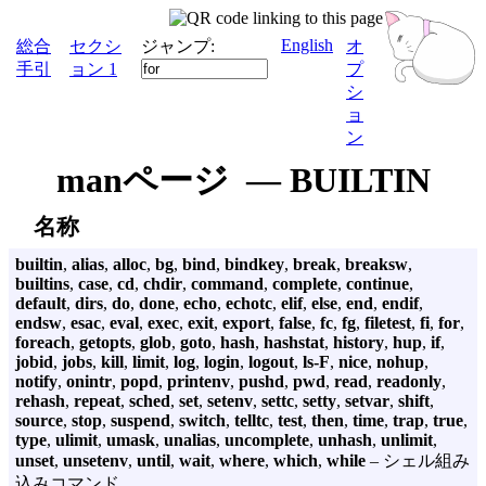
English
総合
セクシ
ジャンプ:
オ
手引
ョン 1
プ
シ
ョ
ン
manページ — BUILTIN
名称
builtin
,
alias
,
alloc
,
bg
,
bind
,
bindkey
,
break
,
breaksw
,
builtins
,
case
,
cd
,
chdir
,
command
,
complete
,
continue
,
default
,
dirs
,
do
,
done
,
echo
,
echotc
,
elif
,
else
,
end
,
endif
,
endsw
,
esac
,
eval
,
exec
,
exit
,
export
,
false
,
fc
,
fg
,
filetest
,
fi
,
for
,
foreach
,
getopts
,
glob
,
goto
,
hash
,
hashstat
,
history
,
hup
,
if
,
jobid
,
jobs
,
kill
,
limit
,
log
,
login
,
logout
,
ls-F
,
nice
,
nohup
,
notify
,
onintr
,
popd
,
printenv
,
pushd
,
pwd
,
read
,
readonly
,
rehash
,
repeat
,
sched
,
set
,
setenv
,
settc
,
setty
,
setvar
,
shift
,
source
,
stop
,
suspend
,
switch
,
telltc
,
test
,
then
,
time
,
trap
,
true
,
type
,
ulimit
,
umask
,
unalias
,
uncomplete
,
unhash
,
unlimit
,
unset
,
unsetenv
,
until
,
wait
,
where
,
which
,
while
– シェル組み
込みコマンド