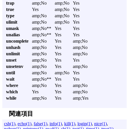
trap
amp;No
amp;No
Yes
true
Yes
amp;No
Yes
type
amp;No
amp;No
Yes
ulimit
amp;No
amp;No
Yes
umask
amp;No**
Yes
Yes
unalias
amp;No**
Yes
Yes
uncomplete
amp;No
Yes
amp;No
unhash
amp;No
Yes
amp;No
unlimit
amp;No
Yes
amp;No
unset
amp;No
Yes
Yes
unsetenv
amp;No
Yes
amp;No
until
amp;No
amp;No
Yes
wait
amp;No**
Yes
Yes
where
amp;No
Yes
amp;No
which
Yes
Yes
amp;No
while
amp;No
Yes
amp;Yes
関連項目
csh(1)
,
echo(1)
,
false(1)
,
info(1)
,
kill(1)
,
login(1)
,
nice(1)
,
nohup(1)
,
printenv(1)
,
pwd(1)
,
sh(1)
,
test(1)
,
time(1)
,
true(1)
,